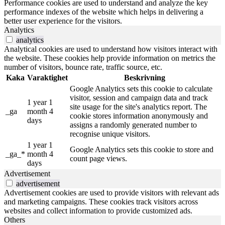
Performance cookies are used to understand and analyze the key
performance indexes of the website which helps in delivering a
better user experience for the visitors.
Analytics
analytics
Analytical cookies are used to understand how visitors interact with
the website. These cookies help provide information on metrics the
number of visitors, bounce rate, traffic source, etc.
Kaka
Varaktighet
Beskrivning
Google Analytics sets this cookie to calculate
visitor, session and campaign data and track
1 year 1
site usage for the site's analytics report. The
_ga
month 4
cookie stores information anonymously and
days
assigns a randomly generated number to
recognise unique visitors.
1 year 1
Google Analytics sets this cookie to store and
_ga_*
month 4
count page views.
days
Advertisement
advertisement
Advertisement cookies are used to provide visitors with relevant ads
and marketing campaigns. These cookies track visitors across
websites and collect information to provide customized ads.
Others