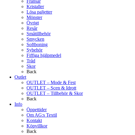
Fransar
Kristaller
Lösa paljetter
Mönster
Övrigt
Resår
Småtillbehör
Smycken
Softboning
Sybehör
Fiffiga hjälpmedel
Tråd
Skor
Back
Outlet
OUTLET – Mode & Fest
OUTLET – Scen & Idrott
OUTLET – Tillbehör & Skor
Back
Info
Öppettider
Om AG:s Textil
Kontakt
Köpvillkor
Back