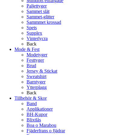
Minidots enfärgade
Paljettyger
Sammet slät
Sammet-glitter
Sammmet krossad
Spets
Supplex
Vinterlycra
Back
Mode & Fest
Modetyger
Festtyger
Brud
Jersey & Stickat
Sweatshirt
Barntyger
Ytterplagg
Back
Tillbehör & Skor
Band
Applikationer
BH-Kupor
Blixtlås
Boa o Marabou
Fjäderfrans o fjädrar