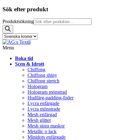
Sök efter produkt
Produktsökning
Menu
Boka tid
Scen & Idrott
Chiffong
Chiffong shiny
Chiffong stretch
Hologram
Hologram mönstrad
Hudfärg-padding-foder
Lycra enfärgade
Lycra mönstrade
Mesh enfärgad
Mesh glitter
Mesh stora maskor
Metallic o lack
Minidots enfärgade