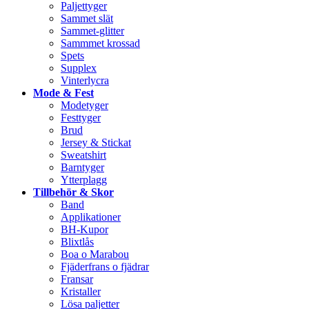
Paljettyger
Sammet slät
Sammet-glitter
Sammmet krossad
Spets
Supplex
Vinterlycra
Mode & Fest
Modetyger
Festtyger
Brud
Jersey & Stickat
Sweatshirt
Barntyger
Ytterplagg
Tillbehör & Skor
Band
Applikationer
BH-Kupor
Blixtlås
Boa o Marabou
Fjäderfrans o fjädrar
Fransar
Kristaller
Lösa paljetter