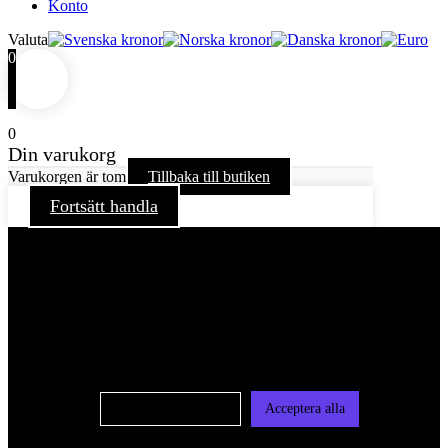
Konto
Valuta
0
0
Din varukorg
Varukorgen är tom
Tillbaka till butiken
Fortsätt handla
För att ge dig en bättre upplevelse och service använder vi
oss av cookies på denna sajt. Cookies kan komma att
användas för personlig och icke personlig annonsering. Läs
vår integritetspolicy
Cookie-inställningar
Acceptera alla