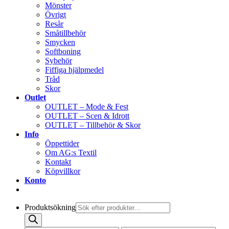
Mönster
Övrigt
Resår
Småtillbehör
Smycken
Softboning
Sybehör
Fiffiga hjälpmedel
Tråd
Skor
Outlet
OUTLET – Mode & Fest
OUTLET – Scen & Idrott
OUTLET – Tillbehör & Skor
Info
Öppettider
Om AG:s Textil
Kontakt
Köpvillkor
Konto
Produktsökning