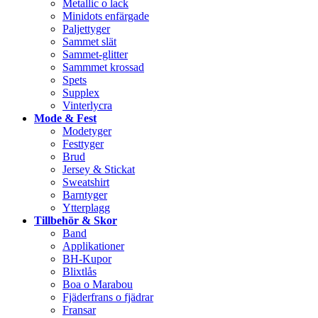
Metallic o lack
Minidots enfärgade
Paljettyger
Sammet slät
Sammet-glitter
Sammmet krossad
Spets
Supplex
Vinterlycra
Mode & Fest
Modetyger
Festtyger
Brud
Jersey & Stickat
Sweatshirt
Barntyger
Ytterplagg
Tillbehör & Skor
Band
Applikationer
BH-Kupor
Blixtlås
Boa o Marabou
Fjäderfrans o fjädrar
Fransar