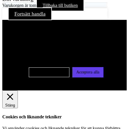
Varukorgen är tom
Tillbaka till butiken
Fortsätt handla
För att ge dig en bättre upplevelse och service använder vi
oss av cookies på denna sajt. Cookies kan komma att
användas för personlig och icke personlig annonsering. Läs
vår integritetspolicy
Cookie-inställningar
Acceptera alla
Stäng
Cookies och liknande tekniker
Vi använder cookies och liknande tekniker för att kunna förbättra