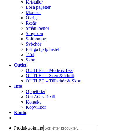
Kristaller
Lösa paljetter
Mönster
Övrigt
Resår
Småtillbehör
Smycken
Softboning
Sybehör
Fiffiga hjälpmedel
Tråd
Skor
Outlet
OUTLET – Mode & Fest
OUTLET – Scen & Idrott
OUTLET – Tillbehör & Skor
Info
Öppettider
Om AG:s Textil
Kontakt
Köpvillkor
Konto
Produktsökning