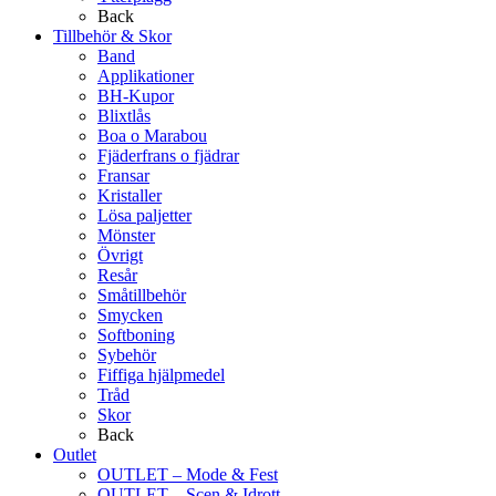
Back
Tillbehör & Skor
Band
Applikationer
BH-Kupor
Blixtlås
Boa o Marabou
Fjäderfrans o fjädrar
Fransar
Kristaller
Lösa paljetter
Mönster
Övrigt
Resår
Småtillbehör
Smycken
Softboning
Sybehör
Fiffiga hjälpmedel
Tråd
Skor
Back
Outlet
OUTLET – Mode & Fest
OUTLET – Scen & Idrott