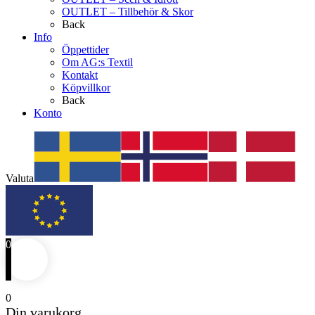
OUTLET – Tillbehör & Skor
Back
Info
Öppettider
Om AG:s Textil
Kontakt
Köpvillkor
Back
Konto
Valuta
0
0
Din varukorg