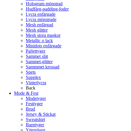
Hologram mönstrad
Hudfärg-padding-foder
Lycra enfärgade
Lycra mönstrade
Mesh enfärgad
Mesh glitter
Mesh stora maskor
Metallic o lack
Minidots enfärgade
Paljettyger
Sammet slät
Sammet-glitter
Sammmet krossad
Spets
Supplex
Vinterlycra
Back
Mode & Fest
Modetyger
Festtyger
Brud
Jersey & Stickat
Sweatshirt
Barntyger
Ytterplagg