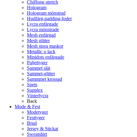
Chiffong stretch
Hologram
Hologram mönstrad
Hudfärg-padding-foder
Lycra enfärgade
Lycra mönstrade
Mesh enfärgad
Mesh glitter
Mesh stora maskor
Metallic o lack
Minidots enfärgade
Paljettyger
Sammet slät
Sammet-glitter
Sammmet krossad
Spets
Supplex
Vinterlycra
Back
Mode & Fest
Modetyger
Festtyger
Brud
Jersey & Stickat
Sweatshirt