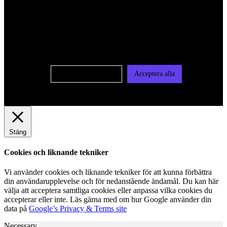
För att ge dig en bättre upplevelse och service använder vi
oss av cookies på denna sajt. Cookies kan komma att
användas för personlig och icke personlig annonsering. Läs
vår integritetspolicy
Cookie-inställningar
Acceptera alla
Stäng
Cookies och liknande tekniker
Vi använder cookies och liknande tekniker för att kunna förbättra
din användarupplevelse och för nedanstående ändamål. Du kan här
välja att acceptera samtliga cookies eller anpassa vilka cookies du
accepterar eller inte. Läs gärna med om hur Google använder din
data på
Google’s Privacy & Terms site
Necessary