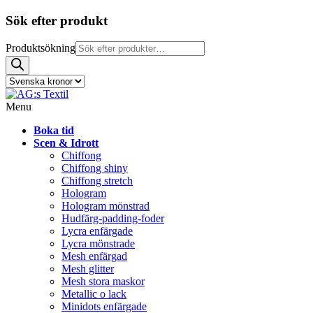
Sök efter produkt
Produktsökning
Menu
Boka tid
Scen & Idrott
Chiffong
Chiffong shiny
Chiffong stretch
Hologram
Hologram mönstrad
Hudfärg-padding-foder
Lycra enfärgade
Lycra mönstrade
Mesh enfärgad
Mesh glitter
Mesh stora maskor
Metallic o lack
Minidots enfärgade