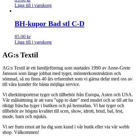
Lägg till i varukorg
BH-kupor Bad stl C-D
85.00
kr
Lägg till i varukorg
AG:s Textil
AG:s Textil är ett familjeföretag som startades 1990 av Anne-Grete
Jansson som länge jobbat med tyger, mönsterkonstruktion och
sömnad, så nu finns 40 års erfarenhet som vi gärna delar med oss av
till våra kunder för bästa möjliga service.
Vi direktimporterar tyger och tillbehör från Europa, Asien och USA.
Vår målsättning är att vara ”upp to date” med modet och se till att ha
riktigt fräscha tyger i butiken och på hemsidan. Vi har tyger och
tillbehör av högsta kvalitet till scen, show, idrott, brud, bal, fest,
mode, barn och mjukis.
Vi ser fram emot att ha dig som kund i vår butik eller via vår webb
shop. Välkommen!