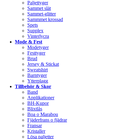
Paljettyger
Sammet slät
Sammet-glitter
Sammmet krossad
Spets
Supplex
Vinterlycra
Mode & Fest
Modetyger
Festtyger
Brud
Jersey & Stickat
Sweatshirt
Barntyger
Ytterplagg
Tillbehör & Skor
Band
Applikationer
BH-Kupor
Blixtlås
Boa o Marabou
Fjäderfrans o fjädrar
Fransar
Kristaller
Lösa paljetter