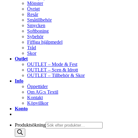
Mönster
Övrigt
Resår
Småtillbehör
Smycken
Softboning
Sybehör
Fiffiga hjälpmedel
Tråd
Skor
Outlet
OUTLET – Mode & Fest
OUTLET – Scen & Idrott
OUTLET – Tillbehör & Skor
Info
Öppettider
Om AG:s Textil
Kontakt
Köpvillkor
Konto
Produktsökning