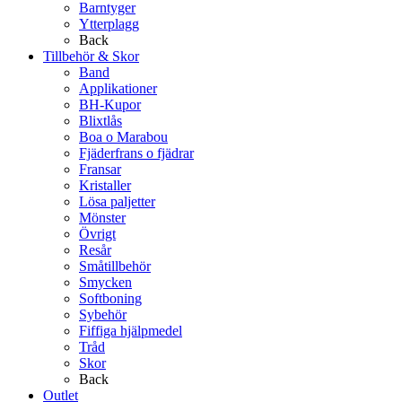
Barntyger
Ytterplagg
Back
Tillbehör & Skor
Band
Applikationer
BH-Kupor
Blixtlås
Boa o Marabou
Fjäderfrans o fjädrar
Fransar
Kristaller
Lösa paljetter
Mönster
Övrigt
Resår
Småtillbehör
Smycken
Softboning
Sybehör
Fiffiga hjälpmedel
Tråd
Skor
Back
Outlet