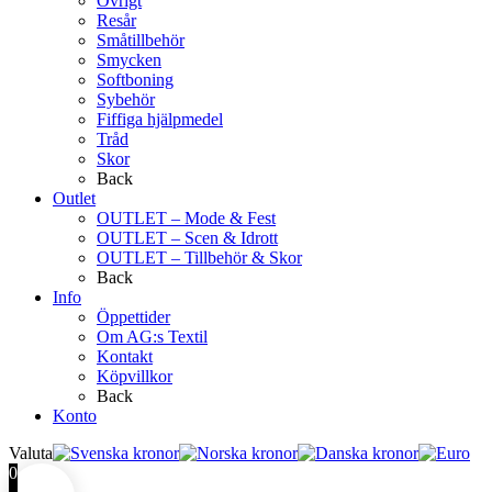
Övrigt
Resår
Småtillbehör
Smycken
Softboning
Sybehör
Fiffiga hjälpmedel
Tråd
Skor
Back
Outlet
OUTLET – Mode & Fest
OUTLET – Scen & Idrott
OUTLET – Tillbehör & Skor
Back
Info
Öppettider
Om AG:s Textil
Kontakt
Köpvillkor
Back
Konto
Valuta
0