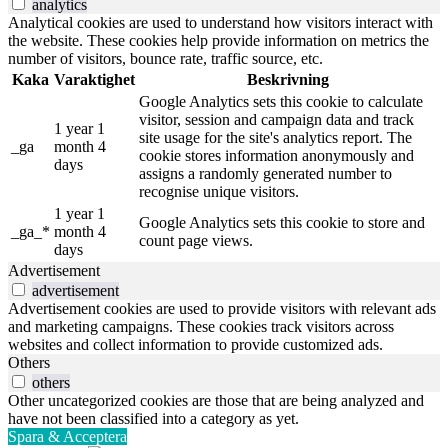
analytics
Analytical cookies are used to understand how visitors interact with
the website. These cookies help provide information on metrics the
number of visitors, bounce rate, traffic source, etc.
Kaka
Varaktighet
Beskrivning
Google Analytics sets this cookie to calculate
visitor, session and campaign data and track
1 year 1
site usage for the site's analytics report. The
_ga
month 4
cookie stores information anonymously and
days
assigns a randomly generated number to
recognise unique visitors.
1 year 1
Google Analytics sets this cookie to store and
_ga_*
month 4
count page views.
days
Advertisement
advertisement
Advertisement cookies are used to provide visitors with relevant ads
and marketing campaigns. These cookies track visitors across
websites and collect information to provide customized ads.
Others
others
Other uncategorized cookies are those that are being analyzed and
have not been classified into a category as yet.
Spara & Acceptera