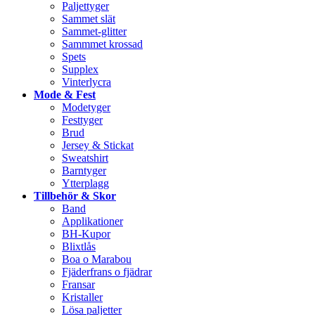
Paljettyger
Sammet slät
Sammet-glitter
Sammmet krossad
Spets
Supplex
Vinterlycra
Mode & Fest
Modetyger
Festtyger
Brud
Jersey & Stickat
Sweatshirt
Barntyger
Ytterplagg
Tillbehör & Skor
Band
Applikationer
BH-Kupor
Blixtlås
Boa o Marabou
Fjäderfrans o fjädrar
Fransar
Kristaller
Lösa paljetter