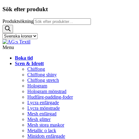
Sök efter produkt
Produktsökning
Menu
Boka tid
Scen & Idrott
Chiffong
Chiffong shiny
Chiffong stretch
Hologram
Hologram mönstrad
Hudfärg-padding-foder
Lycra enfärgade
Lycra mönstrade
Mesh enfärgad
Mesh glitter
Mesh stora maskor
Metallic o lack
Minidots enfärgade