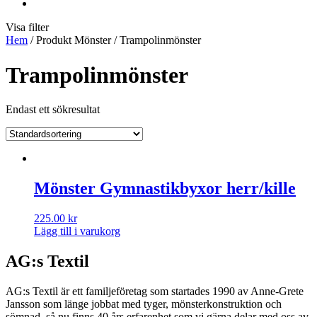
Visa filter
Hem
/ Produkt Mönster / Trampolinmönster
Trampolinmönster
Endast ett sökresultat
Mönster Gymnastikbyxor herr/kille
225.00
kr
Lägg till i varukorg
AG:s Textil
AG:s Textil är ett familjeföretag som startades 1990 av Anne-Grete
Jansson som länge jobbat med tyger, mönsterkonstruktion och
sömnad, så nu finns 40 års erfarenhet som vi gärna delar med oss av