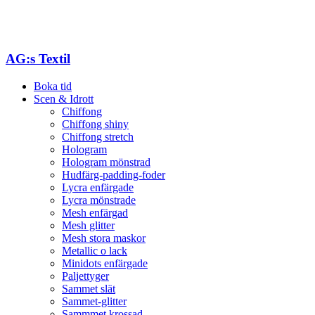
AG:s Textil
Boka tid
Scen & Idrott
Chiffong
Chiffong shiny
Chiffong stretch
Hologram
Hologram mönstrad
Hudfärg-padding-foder
Lycra enfärgade
Lycra mönstrade
Mesh enfärgad
Mesh glitter
Mesh stora maskor
Metallic o lack
Minidots enfärgade
Paljettyger
Sammet slät
Sammet-glitter
Sammmet krossad