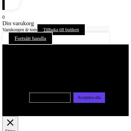
0
Din varukorg
Varukorgen är tom
Tillbaka till butiken
Fortsätt handla
För att ge dig en bättre upplevelse och service använder vi
oss av cookies på denna sajt. Cookies kan komma att
användas för personlig och icke personlig annonsering. Läs
vår integritetspolicy
Cookie-inställningar
Acceptera alla