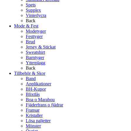
Spets
Supplex
Vinterlycra
Back
Mode & Fest
Modetyger
Festtyger
Brud
Jersey & Stickat
Sweatshirt
Barntyger
Ytterplagg
Back
Tillbehör & Skor
Band
Applikationer
BH-Kupor
Blixtlås
Boa o Marabou
Fjäderfrans o fjädrar
Fransar
Kristaller
Lösa paljetter
Mönster