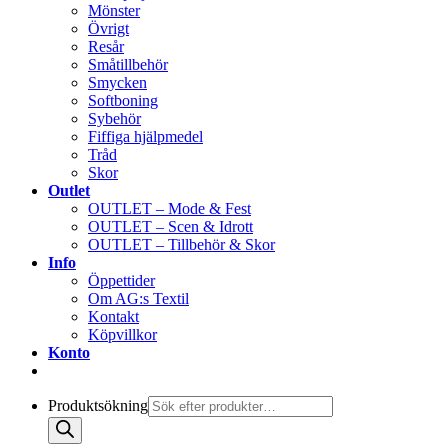
Mönster
Övrigt
Resår
Småtillbehör
Smycken
Softboning
Sybehör
Fiffiga hjälpmedel
Tråd
Skor
Outlet
OUTLET – Mode & Fest
OUTLET – Scen & Idrott
OUTLET – Tillbehör & Skor
Info
Öppettider
Om AG:s Textil
Kontakt
Köpvillkor
Konto
Produktsökning