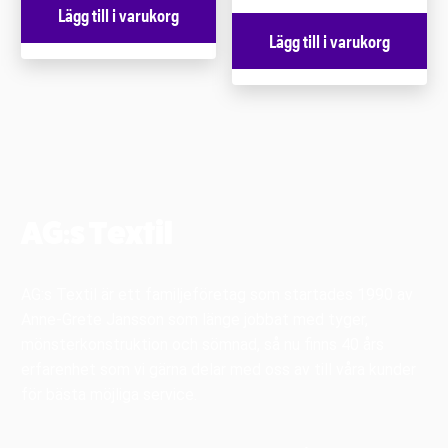
Lägg till i varukorg
Lägg till i varukorg
AG:s Textil
AG:s Textil är ett familjeföretag som startades 1990 av
Anne-Grete Jansson som länge jobbat med tyger,
mönsterkonstruktion och sömnad, så nu finns 40 års
erfarenhet som vi gärna delar med oss av till våra kunder
för bästa möjliga service.