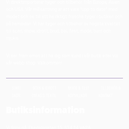
Vi direktimporterar tyger och tillbehör från Europa, Asien
och USA. Vår målsättning är att vara ”upp to date” med
modet och se till att ha riktigt fräscha tyger i butiken och
på hemsidan. Vi har tyger och tillbehör av högsta kvalitet
till scen, show, idrott, brud, bal, fest, mode, barn och
mjukis.
Vi ser fram emot att ha dig som kund i vår butik eller via
vår webb shop. Välkommen!
START
SCEN & IDROTT
MODE & FEST
TILLBEHÖR &
SKOR
OM AG:S TEXTIL
KÖPVILLKOR
KONTAKT
Butiksinformation
Vi finns på: Ekedalsgatan 15, 534 34 VARA