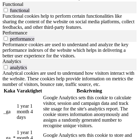
Functional
functional
Functional cookies help to perform certain functionalities like
sharing the content of the website on social media platforms, collect
feedbacks, and other third-party features.
Performance
performance
Performance cookies are used to understand and analyze the key
performance indexes of the website which helps in delivering a
better user experience for the visitors.
Analytics
analytics
Analytical cookies are used to understand how visitors interact with
the website. These cookies help provide information on metrics the
number of visitors, bounce rate, traffic source, etc.
Kaka
Varaktighet
Beskrivning
Google Analytics sets this cookie to calculate
visitor, session and campaign data and track
1 year 1
site usage for the site's analytics report. The
_ga
month 4
cookie stores information anonymously and
days
assigns a randomly generated number to
recognise unique visitors.
1 year 1
Google Analytics sets this cookie to store and
_ga_*
month 4