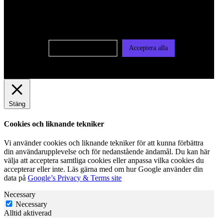
oss av cookies på denna sajt. Cookies kan komma att
användas för personlig och icke personlig annonsering. Läs
vår integritetspolicy
Cookie-inställningar
Acceptera alla
Stäng
Cookies och liknande tekniker
Vi använder cookies och liknande tekniker för att kunna förbättra
din användarupplevelse och för nedanstående ändamål. Du kan här
välja att acceptera samtliga cookies eller anpassa vilka cookies du
accepterar eller inte. Läs gärna med om hur Google använder din
data på
Google’s Privacy & Terms site
Necessary
Necessary
Alltid aktiverad