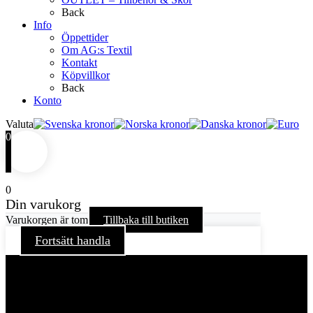
Back
Info
Öppettider
Om AG:s Textil
Kontakt
Köpvillkor
Back
Konto
Valuta
0
0
Din varukorg
Varukorgen är tom
Tillbaka till butiken
Fortsätt handla
För att ge dig en bättre upplevelse och service använder vi