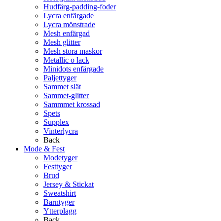
Hudfärg-padding-foder
Lycra enfärgade
Lycra mönstrade
Mesh enfärgad
Mesh glitter
Mesh stora maskor
Metallic o lack
Minidots enfärgade
Paljettyger
Sammet slät
Sammet-glitter
Sammmet krossad
Spets
Supplex
Vinterlycra
Back
Mode & Fest
Modetyger
Festtyger
Brud
Jersey & Stickat
Sweatshirt
Barntyger
Ytterplagg
Back