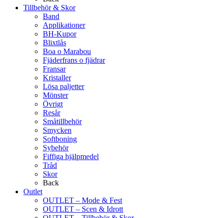
Tillbehör & Skor
Band
Applikationer
BH-Kupor
Blixtlås
Boa o Marabou
Fjäderfrans o fjädrar
Fransar
Kristaller
Lösa paljetter
Mönster
Övrigt
Resår
Småtillbehör
Smycken
Softboning
Sybehör
Fiffiga hjälpmedel
Tråd
Skor
Back
Outlet
OUTLET – Mode & Fest
OUTLET – Scen & Idrott
OUTLET – Tillbehör & Skor