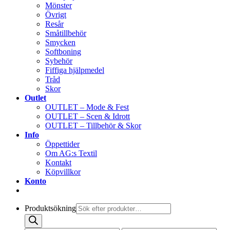
Mönster
Övrigt
Resår
Småtillbehör
Smycken
Softboning
Sybehör
Fiffiga hjälpmedel
Tråd
Skor
Outlet
OUTLET – Mode & Fest
OUTLET – Scen & Idrott
OUTLET – Tillbehör & Skor
Info
Öppettider
Om AG:s Textil
Kontakt
Köpvillkor
Konto
Produktsökning