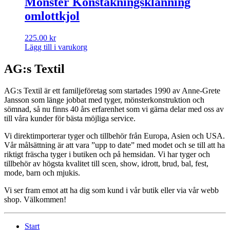
Mönster Konståkningsklänning
omlottkjol
225.00
kr
Lägg till i varukorg
AG:s Textil
AG:s Textil är ett familjeföretag som startades 1990 av Anne-Grete
Jansson som länge jobbat med tyger, mönsterkonstruktion och
sömnad, så nu finns 40 års erfarenhet som vi gärna delar med oss av
till våra kunder för bästa möjliga service.
Vi direktimporterar tyger och tillbehör från Europa, Asien och USA.
Vår målsättning är att vara ”upp to date” med modet och se till att ha
riktigt fräscha tyger i butiken och på hemsidan. Vi har tyger och
tillbehör av högsta kvalitet till scen, show, idrott, brud, bal, fest,
mode, barn och mjukis.
Vi ser fram emot att ha dig som kund i vår butik eller via vår webb
shop. Välkommen!
Start