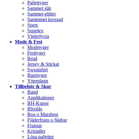
Paljettyger
Sammet slät
Sammet-glitter
Sammmet krossad
Spets
Supplex
Vinterlycra
Mode & Fest
Modetyger
Festtyger
Brud
Jersey & Stickat
Sweatshirt
Barntyger
Ytterplagg
Tillbehör & Skor
Band
Applikationer
BH-Kupor
Blixtlås
Boa o Marabou
Fjäderfrans o fjädrar
Fransar
Kristaller
Lösa paljetter