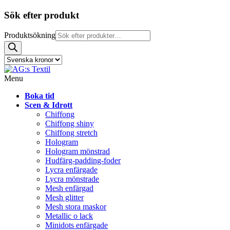
Sök efter produkt
Produktsökning
Menu
Boka tid
Scen & Idrott
Chiffong
Chiffong shiny
Chiffong stretch
Hologram
Hologram mönstrad
Hudfärg-padding-foder
Lycra enfärgade
Lycra mönstrade
Mesh enfärgad
Mesh glitter
Mesh stora maskor
Metallic o lack
Minidots enfärgade