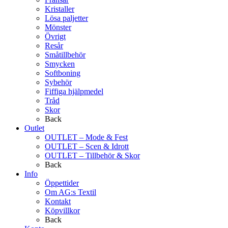
Kristaller
Lösa paljetter
Mönster
Övrigt
Resår
Småtillbehör
Smycken
Softboning
Sybehör
Fiffiga hjälpmedel
Tråd
Skor
Back
Outlet
OUTLET – Mode & Fest
OUTLET – Scen & Idrott
OUTLET – Tillbehör & Skor
Back
Info
Öppettider
Om AG:s Textil
Kontakt
Köpvillkor
Back