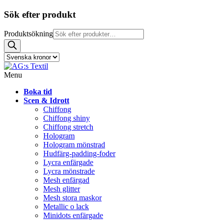
Sök efter produkt
Produktsökning
Menu
Boka tid
Scen & Idrott
Chiffong
Chiffong shiny
Chiffong stretch
Hologram
Hologram mönstrad
Hudfärg-padding-foder
Lycra enfärgade
Lycra mönstrade
Mesh enfärgad
Mesh glitter
Mesh stora maskor
Metallic o lack
Minidots enfärgade