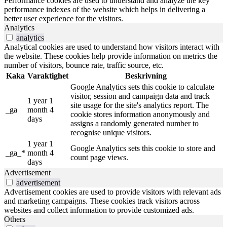
Performance cookies are used to understand and analyze the key
performance indexes of the website which helps in delivering a
better user experience for the visitors.
Analytics
analytics
Analytical cookies are used to understand how visitors interact with
the website. These cookies help provide information on metrics the
number of visitors, bounce rate, traffic source, etc.
Kaka
Varaktighet
Beskrivning
Google Analytics sets this cookie to calculate
visitor, session and campaign data and track
1 year 1
site usage for the site's analytics report. The
_ga
month 4
cookie stores information anonymously and
days
assigns a randomly generated number to
recognise unique visitors.
1 year 1
Google Analytics sets this cookie to store and
_ga_*
month 4
count page views.
days
Advertisement
advertisement
Advertisement cookies are used to provide visitors with relevant ads
and marketing campaigns. These cookies track visitors across
websites and collect information to provide customized ads.
Others