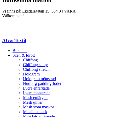
Butiksinformation
Vi finns på: Ekedalsgatan 15, 534 34 VARA
Välkommen!
AG:s Textil
Boka tid
Scen & Idrott
Chiffong
Chiffong shiny
Chiffong stretch
Hologram
Hologram mönstrad
Hudfärg-padding-foder
Lycra enfärgade
Lycra mönstrade
Mesh enfärgad
Mesh glitter
Mesh stora maskor
Metallic o lack
Minidots enfärgade