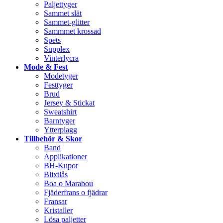
Paljettyger
Sammet slät
Sammet-glitter
Sammmet krossad
Spets
Supplex
Vinterlycra
Mode & Fest
Modetyger
Festtyger
Brud
Jersey & Stickat
Sweatshirt
Barntyger
Ytterplagg
Tillbehör & Skor
Band
Applikationer
BH-Kupor
Blixtlås
Boa o Marabou
Fjäderfrans o fjädrar
Fransar
Kristaller
Lösa paljetter