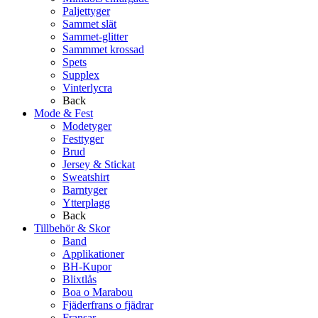
Paljettyger
Sammet slät
Sammet-glitter
Sammmet krossad
Spets
Supplex
Vinterlycra
Back
Mode & Fest
Modetyger
Festtyger
Brud
Jersey & Stickat
Sweatshirt
Barntyger
Ytterplagg
Back
Tillbehör & Skor
Band
Applikationer
BH-Kupor
Blixtlås
Boa o Marabou
Fjäderfrans o fjädrar
Fransar