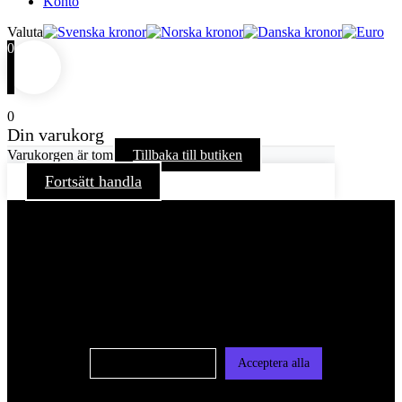
Konto
Valuta
0
0
Din varukorg
Varukorgen är tom
Tillbaka till butiken
Fortsätt handla
För att ge dig en bättre upplevelse och service använder vi
oss av cookies på denna sajt. Cookies kan komma att
användas för personlig och icke personlig annonsering. Läs
vår integritetspolicy
Cookie-inställningar
Acceptera alla