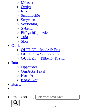
Mönster
Övrigt
Resår
Småtillbehör
Smycken
Softboning
Sybehör
Fiffiga hjälpmedel
Tråd
Skor
Outlet
OUTLET – Mode & Fest
OUTLET – Scen & Idrott
OUTLET – Tillbehör & Skor
Info
Öppettider
Om AG:s Textil
Kontakt
Köpvillkor
Konto
Produktsökning