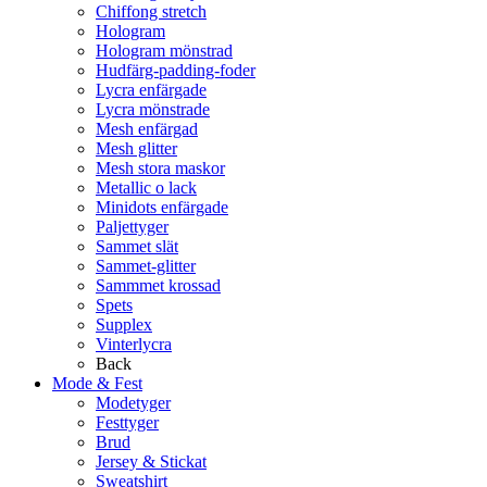
Chiffong stretch
Hologram
Hologram mönstrad
Hudfärg-padding-foder
Lycra enfärgade
Lycra mönstrade
Mesh enfärgad
Mesh glitter
Mesh stora maskor
Metallic o lack
Minidots enfärgade
Paljettyger
Sammet slät
Sammet-glitter
Sammmet krossad
Spets
Supplex
Vinterlycra
Back
Mode & Fest
Modetyger
Festtyger
Brud
Jersey & Stickat
Sweatshirt