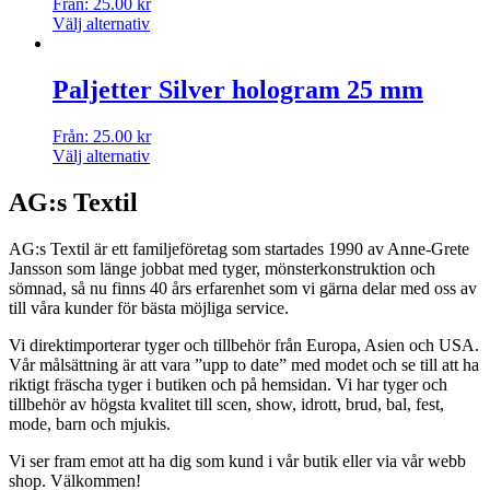
Från:
25.00
kr
Välj alternativ
Paljetter Silver hologram 25 mm
Från:
25.00
kr
Välj alternativ
AG:s Textil
AG:s Textil är ett familjeföretag som startades 1990 av Anne-Grete
Jansson som länge jobbat med tyger, mönsterkonstruktion och
sömnad, så nu finns 40 års erfarenhet som vi gärna delar med oss av
till våra kunder för bästa möjliga service.
Vi direktimporterar tyger och tillbehör från Europa, Asien och USA.
Vår målsättning är att vara ”upp to date” med modet och se till att ha
riktigt fräscha tyger i butiken och på hemsidan. Vi har tyger och
tillbehör av högsta kvalitet till scen, show, idrott, brud, bal, fest,
mode, barn och mjukis.
Vi ser fram emot att ha dig som kund i vår butik eller via vår webb
shop. Välkommen!