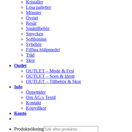
Kristaller
Lösa paljetter
Mönster
Övrigt
Resår
Småtillbehör
Smycken
Softboning
Sybehör
Fiffiga hjälpmedel
Tråd
Skor
Outlet
OUTLET – Mode & Fest
OUTLET – Scen & Idrott
OUTLET – Tillbehör & Skor
Info
Öppettider
Om AG:s Textil
Kontakt
Köpvillkor
Konto
Produktsökning