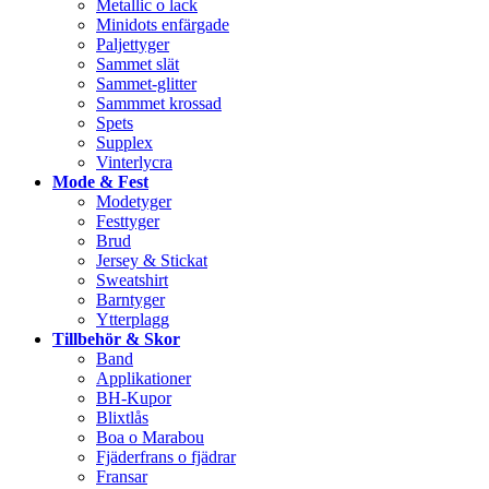
Metallic o lack
Minidots enfärgade
Paljettyger
Sammet slät
Sammet-glitter
Sammmet krossad
Spets
Supplex
Vinterlycra
Mode & Fest
Modetyger
Festtyger
Brud
Jersey & Stickat
Sweatshirt
Barntyger
Ytterplagg
Tillbehör & Skor
Band
Applikationer
BH-Kupor
Blixtlås
Boa o Marabou
Fjäderfrans o fjädrar
Fransar