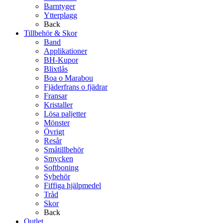
Barntyger
Ytterplagg
Back
Tillbehör & Skor
Band
Applikationer
BH-Kupor
Blixtlås
Boa o Marabou
Fjäderfrans o fjädrar
Fransar
Kristaller
Lösa paljetter
Mönster
Övrigt
Resår
Småtillbehör
Smycken
Softboning
Sybehör
Fiffiga hjälpmedel
Tråd
Skor
Back
Outlet