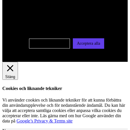
För att ge dig en bättre upplevelse och service använder vi
oss av cookies på denna sajt. Cookies kan komma att
användas för personlig och icke personlig annonsering. Läs
vår integritetspolicy
Cookie-inställningar
Acceptera alla
Stäng
Cookies och liknande tekniker
Vi använder cookies och liknande tekniker för att kunna förbättra
din användarupplevelse och för nedanstående ändamål. Du kan här
välja att acceptera samtliga cookies eller anpassa vilka cookies du
accepterar eller inte. Läs gärna med om hur Google använder din
data på
Google’s Privacy & Terms site