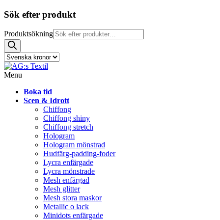
Sök efter produkt
Produktsökning
Menu
Boka tid
Scen & Idrott
Chiffong
Chiffong shiny
Chiffong stretch
Hologram
Hologram mönstrad
Hudfärg-padding-foder
Lycra enfärgade
Lycra mönstrade
Mesh enfärgad
Mesh glitter
Mesh stora maskor
Metallic o lack
Minidots enfärgade