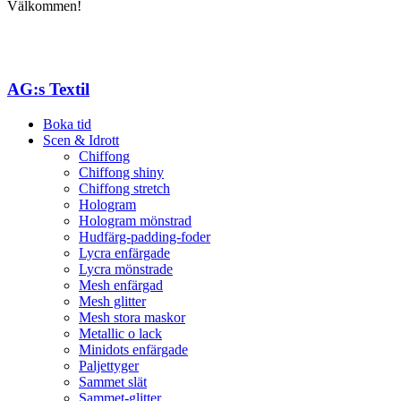
Välkommen!
AG:s Textil
Boka tid
Scen & Idrott
Chiffong
Chiffong shiny
Chiffong stretch
Hologram
Hologram mönstrad
Hudfärg-padding-foder
Lycra enfärgade
Lycra mönstrade
Mesh enfärgad
Mesh glitter
Mesh stora maskor
Metallic o lack
Minidots enfärgade
Paljettyger
Sammet slät
Sammet-glitter