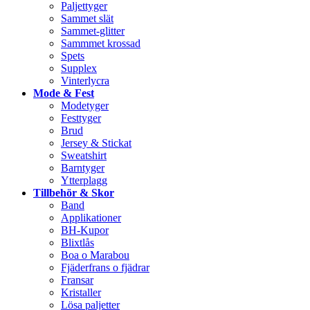
Paljettyger
Sammet slät
Sammet-glitter
Sammmet krossad
Spets
Supplex
Vinterlycra
Mode & Fest
Modetyger
Festtyger
Brud
Jersey & Stickat
Sweatshirt
Barntyger
Ytterplagg
Tillbehör & Skor
Band
Applikationer
BH-Kupor
Blixtlås
Boa o Marabou
Fjäderfrans o fjädrar
Fransar
Kristaller
Lösa paljetter