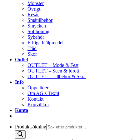
Mönster
Övrigt
Resår
Småtillbehör
Smycken
Softboning
Sybehör
Fiffiga hjälpmedel
Tråd
Skor
Outlet
OUTLET – Mode & Fest
OUTLET – Scen & Idrott
OUTLET – Tillbehör & Skor
Info
Öppettider
Om AG:s Textil
Kontakt
Köpvillkor
Konto
Produktsökning