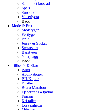
Sammmet krossad
Spets
Supplex
Vinterlycra
Back
Mode & Fest
Modetyger
Festtyger
Brud
Jersey & Stickat
Sweatshirt
Barntyger
Ytterplagg
Back
Tillbehör & Skor
Band
Applikationer
BH-Kupor
Blixtlås
Boa o Marabou
Fjäderfrans o fjädrar
Fransar
Kristaller
Lösa paljetter
Mönster