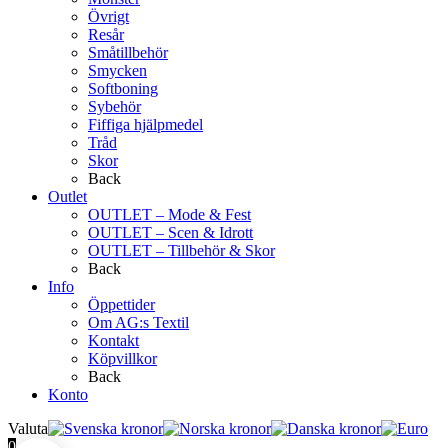
Övrigt
Resår
Småtillbehör
Smycken
Softboning
Sybehör
Fiffiga hjälpmedel
Tråd
Skor
Back
Outlet
OUTLET – Mode & Fest
OUTLET – Scen & Idrott
OUTLET – Tillbehör & Skor
Back
Info
Öppettider
Om AG:s Textil
Kontakt
Köpvillkor
Back
Konto
Valuta
0