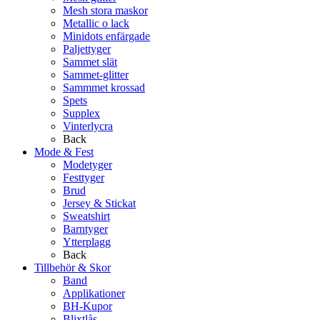
Mesh stora maskor
Metallic o lack
Minidots enfärgade
Paljettyger
Sammet slät
Sammet-glitter
Sammmet krossad
Spets
Supplex
Vinterlycra
Back
Mode & Fest
Modetyger
Festtyger
Brud
Jersey & Stickat
Sweatshirt
Barntyger
Ytterplagg
Back
Tillbehör & Skor
Band
Applikationer
BH-Kupor
Blixtlås