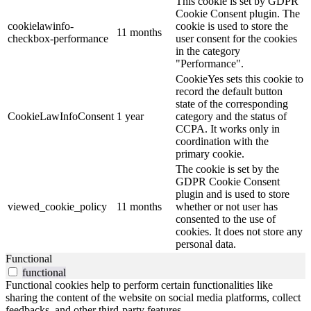
This cookie is set by GDPR
Cookie Consent plugin. The
cookielawinfo-
cookie is used to store the
11 months
checkbox-performance
user consent for the cookies
in the category
"Performance".
CookieYes sets this cookie to
record the default button
state of the corresponding
CookieLawInfoConsent
1 year
category and the status of
CCPA. It works only in
coordination with the
primary cookie.
The cookie is set by the
GDPR Cookie Consent
plugin and is used to store
viewed_cookie_policy
11 months
whether or not user has
consented to the use of
cookies. It does not store any
personal data.
Functional
functional
Functional cookies help to perform certain functionalities like
sharing the content of the website on social media platforms, collect
feedbacks, and other third-party features.