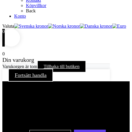
Kontakt
Köpvillkor
Back
Konto
Valuta
0
0
Din varukorg
Varukorgen är tom
Tillbaka till butiken
Fortsätt handla
För att ge dig en bättre upplevelse och service använder vi
oss av cookies på denna sajt. Cookies kan komma att
användas för personlig och icke personlig annonsering. Läs
vår integritetspolicy