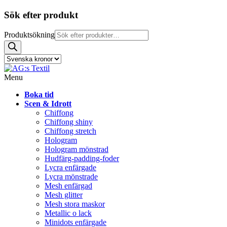
Sök efter produkt
Produktsökning
Menu
Boka tid
Scen & Idrott
Chiffong
Chiffong shiny
Chiffong stretch
Hologram
Hologram mönstrad
Hudfärg-padding-foder
Lycra enfärgade
Lycra mönstrade
Mesh enfärgad
Mesh glitter
Mesh stora maskor
Metallic o lack
Minidots enfärgade