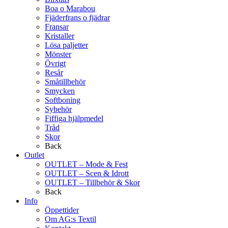
Boa o Marabou
Fjäderfrans o fjädrar
Fransar
Kristaller
Lösa paljetter
Mönster
Övrigt
Resår
Småtillbehör
Smycken
Softboning
Sybehör
Fiffiga hjälpmedel
Tråd
Skor
Back
Outlet
OUTLET – Mode & Fest
OUTLET – Scen & Idrott
OUTLET – Tillbehör & Skor
Back
Info
Öppettider
Om AG:s Textil