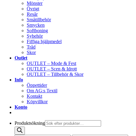
Mönster
Övrigt
Resår
Småtillbehör
Smycken
Softboning
Sybehör
Fiffiga hjälpmedel
Tråd
Skor
Outlet
OUTLET – Mode & Fest
OUTLET – Scen & Idrott
OUTLET – Tillbehör & Skor
Info
Öppettider
Om AG:s Textil
Kontakt
Köpvillkor
Konto
Produktsökning