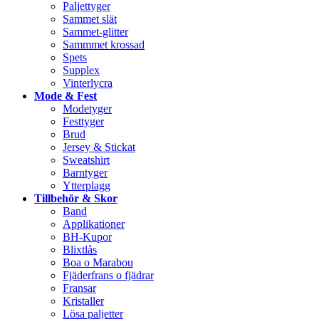
Paljettyger
Sammet slät
Sammet-glitter
Sammmet krossad
Spets
Supplex
Vinterlycra
Mode & Fest
Modetyger
Festtyger
Brud
Jersey & Stickat
Sweatshirt
Barntyger
Ytterplagg
Tillbehör & Skor
Band
Applikationer
BH-Kupor
Blixtlås
Boa o Marabou
Fjäderfrans o fjädrar
Fransar
Kristaller
Lösa paljetter