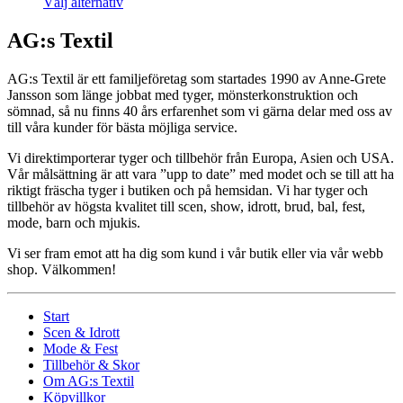
Välj alternativ
AG:s Textil
AG:s Textil är ett familjeföretag som startades 1990 av Anne-Grete
Jansson som länge jobbat med tyger, mönsterkonstruktion och
sömnad, så nu finns 40 års erfarenhet som vi gärna delar med oss av
till våra kunder för bästa möjliga service.
Vi direktimporterar tyger och tillbehör från Europa, Asien och USA.
Vår målsättning är att vara ”upp to date” med modet och se till att ha
riktigt fräscha tyger i butiken och på hemsidan. Vi har tyger och
tillbehör av högsta kvalitet till scen, show, idrott, brud, bal, fest,
mode, barn och mjukis.
Vi ser fram emot att ha dig som kund i vår butik eller via vår webb
shop. Välkommen!
Start
Scen & Idrott
Mode & Fest
Tillbehör & Skor
Om AG:s Textil
Köpvillkor