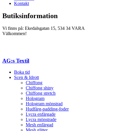
Kontakt
Butiksinformation
Vi finns på: Ekedalsgatan 15, 534 34 VARA
Välkommen!
AG:s Textil
Boka tid
Scen & Idrott
Chiffong
Chiffong shiny
Chiffong stretch
Hologram
Hologram mönstrad
Hudfärg-padding-foder
Lycra enfärgade
Lycra mönstrade
Mesh enfärgad
Mesh glitter