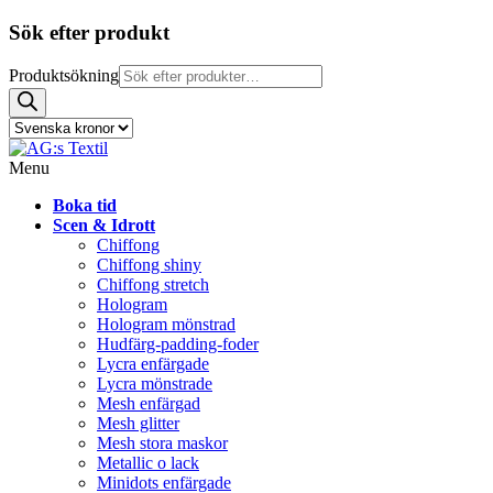
Sök efter produkt
Produktsökning
Menu
Boka tid
Scen & Idrott
Chiffong
Chiffong shiny
Chiffong stretch
Hologram
Hologram mönstrad
Hudfärg-padding-foder
Lycra enfärgade
Lycra mönstrade
Mesh enfärgad
Mesh glitter
Mesh stora maskor
Metallic o lack
Minidots enfärgade