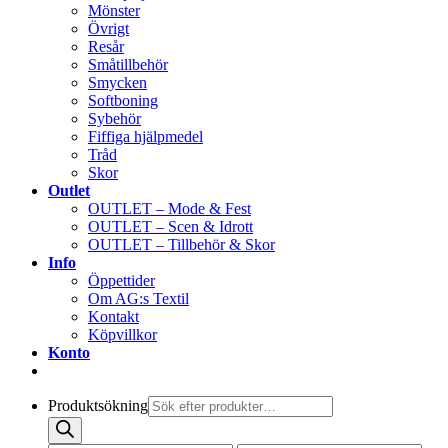
Mönster
Övrigt
Resår
Småtillbehör
Smycken
Softboning
Sybehör
Fiffiga hjälpmedel
Tråd
Skor
Outlet
OUTLET – Mode & Fest
OUTLET – Scen & Idrott
OUTLET – Tillbehör & Skor
Info
Öppettider
Om AG:s Textil
Kontakt
Köpvillkor
Konto
Produktsökning