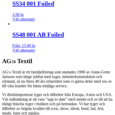
SS34 001 Foiled
2.90
kr
Välj alternativ
SS48 001 AB Foiled
Från:
15.00
kr
Välj alternativ
AG:s Textil
AG:s Textil är ett familjeföretag som startades 1990 av Anne-Grete
Jansson som länge jobbat med tyger, mönsterkonstruktion och
sömnad, så nu finns 40 års erfarenhet som vi gärna delar med oss av
till våra kunder för bästa möjliga service.
Vi direktimporterar tyger och tillbehör från Europa, Asien och USA.
Vår målsättning är att vara ”upp to date” med modet och se till att ha
riktigt fräscha tyger i butiken och på hemsidan. Vi har tyger och
tillbehör av högsta kvalitet till scen, show, idrott, brud, bal, fest,
mode, barn och mjukis.