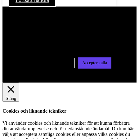
För att ge dig en bättre upplevelse och service använder vi
oss av cookies på denna sajt. Cookies kan komma att
användas för personlig och icke personlig annonsering. Läs
vår integritetspolicy
Cookie-inställningar
Acceptera alla
Stäng
Cookies och liknande tekniker
Vi använder cookies och liknande tekniker för att kunna förbättra
din användarupplevelse och för nedanstående ändamål. Du kan här
välja att acceptera samtliga cookies eller anpassa vilka cookies du