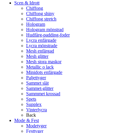
Scen & Idrott
Chiffong
Chiffong shiny
Chiffong stretch
Hologram
Hologram mönstrad
Hudfärg-padding-foder
Lycra enfärgade
Lycra mönstrade
Mesh enfärgad
Mesh glitter
Mesh stora maskor
Metallic o lack
Minidots enfärgade
Paljettyger
Sammet slät
Sammet-glitter
Sammmet krossad
Spets
Supplex
Vinterlycra
Back
Mode & Fest
Modetyger
Festtyger