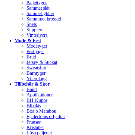
Paljettyger
Sammet slät
Sammet-glitter
Sammmet krossad
Spets
Supplex
Vinterlycra
Mode & Fest
Modetyger
Festtyger
Brud
Jersey & Stickat
Sweatshirt
Barntyger
Ytterplagg
Tillbehör & Skor
Band
Applikationer
BH-Kupor
Blixtlås
Boa o Marabou
Fjäderfrans o fjädrar
Fransar
Kristaller
Lösa paljetter