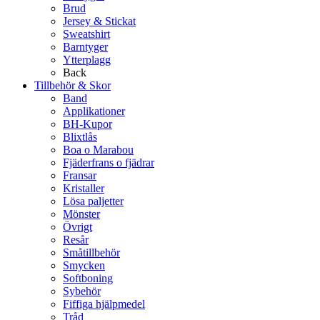
Brud
Jersey & Stickat
Sweatshirt
Barntyger
Ytterplagg
Back
Tillbehör & Skor
Band
Applikationer
BH-Kupor
Blixtlås
Boa o Marabou
Fjäderfrans o fjädrar
Fransar
Kristaller
Lösa paljetter
Mönster
Övrigt
Resår
Småtillbehör
Smycken
Softboning
Sybehör
Fiffiga hjälpmedel
Tråd