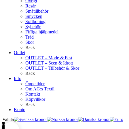
Övrigt
Resår
Småtillbehör
Smycken
Softboning
Sybehör
Fiffiga hjälpmedel
Tråd
Skor
Back
Outlet
OUTLET – Mode & Fest
OUTLET – Scen & Idrott
OUTLET – Tillbehör & Skor
Back
Info
Öppettider
Om AG:s Textil
Kontakt
Köpvillkor
Back
Konto
Valuta
0