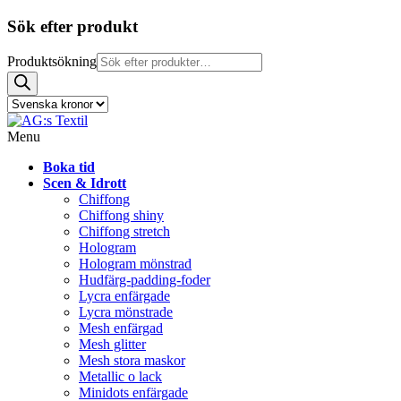
Sök efter produkt
Produktsökning
Menu
Boka tid
Scen & Idrott
Chiffong
Chiffong shiny
Chiffong stretch
Hologram
Hologram mönstrad
Hudfärg-padding-foder
Lycra enfärgade
Lycra mönstrade
Mesh enfärgad
Mesh glitter
Mesh stora maskor
Metallic o lack
Minidots enfärgade