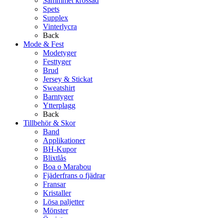
Sammmet krossad
Spets
Supplex
Vinterlycra
Back
Mode & Fest
Modetyger
Festtyger
Brud
Jersey & Stickat
Sweatshirt
Barntyger
Ytterplagg
Back
Tillbehör & Skor
Band
Applikationer
BH-Kupor
Blixtlås
Boa o Marabou
Fjäderfrans o fjädrar
Fransar
Kristaller
Lösa paljetter
Mönster