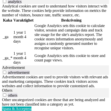
analytics
Analytical cookies are used to understand how visitors interact with
the website. These cookies help provide information on metrics the
number of visitors, bounce rate, traffic source, etc.
Kaka
Varaktighet
Beskrivning
Google Analytics sets this cookie to calculate
visitor, session and campaign data and track
1 year 1
site usage for the site's analytics report. The
_ga
month 4
cookie stores information anonymously and
days
assigns a randomly generated number to
recognise unique visitors.
1 year 1
Google Analytics sets this cookie to store and
_ga_*
month 4
count page views.
days
Advertisement
advertisement
Advertisement cookies are used to provide visitors with relevant ads
and marketing campaigns. These cookies track visitors across
websites and collect information to provide customized ads.
Others
others
Other uncategorized cookies are those that are being analyzed and
have not been classified into a category as yet.
Spara & Acceptera