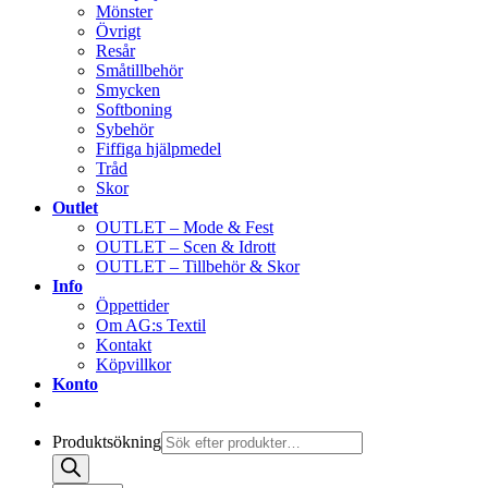
Mönster
Övrigt
Resår
Småtillbehör
Smycken
Softboning
Sybehör
Fiffiga hjälpmedel
Tråd
Skor
Outlet
OUTLET – Mode & Fest
OUTLET – Scen & Idrott
OUTLET – Tillbehör & Skor
Info
Öppettider
Om AG:s Textil
Kontakt
Köpvillkor
Konto
Produktsökning