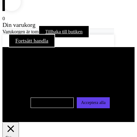
0
Din varukorg
Varukorgen är tom
Tillbaka till butiken
Fortsätt handla
För att ge dig en bättre upplevelse och service använder vi
oss av cookies på denna sajt. Cookies kan komma att
användas för personlig och icke personlig annonsering. Läs
vår integritetspolicy
Cookie-inställningar
Acceptera alla