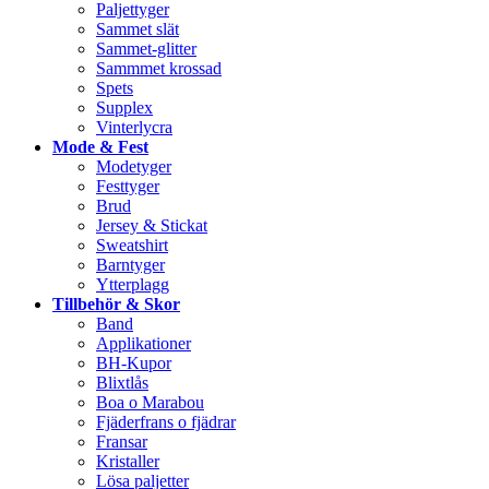
Paljettyger
Sammet slät
Sammet-glitter
Sammmet krossad
Spets
Supplex
Vinterlycra
Mode & Fest
Modetyger
Festtyger
Brud
Jersey & Stickat
Sweatshirt
Barntyger
Ytterplagg
Tillbehör & Skor
Band
Applikationer
BH-Kupor
Blixtlås
Boa o Marabou
Fjäderfrans o fjädrar
Fransar
Kristaller
Lösa paljetter