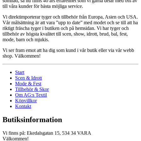
sömnad, så nu finns 40 års erfarenhet som vi gärna delar med oss av
till våra kunder för bästa möjliga service.
Vi direktimporterar tyger och tillbehör från Europa, Asien och USA.
Vår målsättning är att vara ”upp to date” med modet och se till att ha
riktigt fräscha tyger i butiken och på hemsidan. Vi har tyger och
tillbehör av högsta kvalitet till scen, show, idrott, brud, bal, fest,
mode, barn och mjukis.
Vi ser fram emot att ha dig som kund i vår butik eller via vår webb
shop. Välkommen!
Start
Scen & Idrott
Mode & Fest
Tillbehör & Skor
Om AG:s Textil
Köpvillkor
Kontakt
Butiksinformation
Vi finns på: Ekedalsgatan 15, 534 34 VARA
Välkommen!