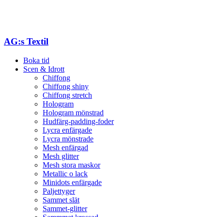
AG:s Textil
Boka tid
Scen & Idrott
Chiffong
Chiffong shiny
Chiffong stretch
Hologram
Hologram mönstrad
Hudfärg-padding-foder
Lycra enfärgade
Lycra mönstrade
Mesh enfärgad
Mesh glitter
Mesh stora maskor
Metallic o lack
Minidots enfärgade
Paljettyger
Sammet slät
Sammet-glitter