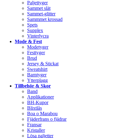
Paljettyger
Sammet slät
Sammet-glitter
Sammmet krossad
Spets
Supplex
Vinterlycra
Mode & Fest
Modetyger
Festtyger
Brud
Jersey & Stickat
Sweatshirt
Barntyger
Ytterplagg
Tillbehör & Skor
Band
Applikationer
BH-Kupor
Blixtlås
Boa o Marabou
Fjäderfrans o fjädrar
Fransar
Kristaller
Lösa paljetter