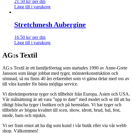
21.50
kr
/ per dm
Lägg till i varukorg
Stretchmesh Aubergine
16.50
kr
/ per dm
Lägg till i varukorg
AG:s Textil
AG:s Textil är ett familjeföretag som startades 1990 av Anne-Grete
Jansson som länge jobbat med tyger, mönsterkonstruktion och
sömnad, så nu finns 40 års erfarenhet som vi gärna delar med oss av
till våra kunder för bästa möjliga service.
Vi direktimporterar tyger och tillbehör från Europa, Asien och USA.
Vår målsättning är att vara ”upp to date” med modet och se till att ha
riktigt fräscha tyger i butiken och på hemsidan. Vi har tyger och
tillbehör av högsta kvalitet till scen, show, idrott, brud, bal, fest,
mode, barn och mjukis.
Vi ser fram emot att ha dig som kund i vår butik eller via vår webb
shop. Välkommen!