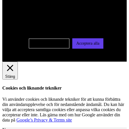
För att ge dig en bättre upplevelse och service använder vi
oss av cookies på denna sajt. Cookies kan komma att
användas för personlig och icke personlig annonsering. Läs
vår integritetspolicy
Cookie-inställningar
Acceptera alla
Stäng
Cookies och liknande tekniker
Vi använder cookies och liknande tekniker för att kunna förbättra
din användarupplevelse och för nedanstående ändamål. Du kan här
välja att acceptera samtliga cookies eller anpassa vilka cookies du
accepterar eller inte. Läs gärna med om hur Google använder din
data på
Google’s Privacy & Terms site