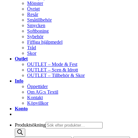
Mönster
Övrigt
Resår
Småtillbehör
Smycken
Softboning
Sybehör
Fiffiga hjälpmedel
Tråd
Skor
Outlet
OUTLET – Mode & Fest
OUTLET – Scen & Idrott
OUTLET – Tillbehör & Skor
Info
Öppettider
Om AG:s Textil
Kontakt
Köpvillkor
Konto
Produktsökning