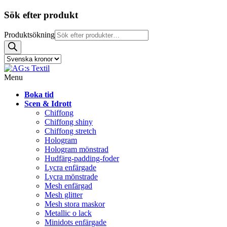
Sök efter produkt
Produktsökning
Menu
Boka tid
Scen & Idrott
Chiffong
Chiffong shiny
Chiffong stretch
Hologram
Hologram mönstrad
Hudfärg-padding-foder
Lycra enfärgade
Lycra mönstrade
Mesh enfärgad
Mesh glitter
Mesh stora maskor
Metallic o lack
Minidots enfärgade