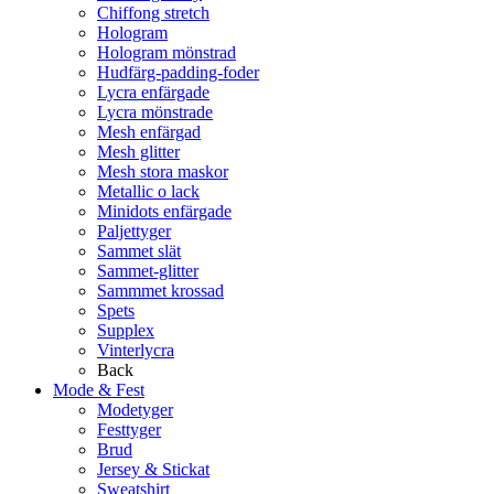
Chiffong stretch
Hologram
Hologram mönstrad
Hudfärg-padding-foder
Lycra enfärgade
Lycra mönstrade
Mesh enfärgad
Mesh glitter
Mesh stora maskor
Metallic o lack
Minidots enfärgade
Paljettyger
Sammet slät
Sammet-glitter
Sammmet krossad
Spets
Supplex
Vinterlycra
Back
Mode & Fest
Modetyger
Festtyger
Brud
Jersey & Stickat
Sweatshirt