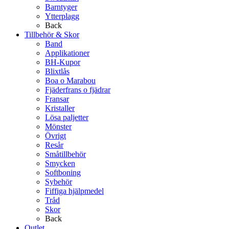
Barntyger
Ytterplagg
Back
Tillbehör & Skor
Band
Applikationer
BH-Kupor
Blixtlås
Boa o Marabou
Fjäderfrans o fjädrar
Fransar
Kristaller
Lösa paljetter
Mönster
Övrigt
Resår
Småtillbehör
Smycken
Softboning
Sybehör
Fiffiga hjälpmedel
Tråd
Skor
Back
Outlet