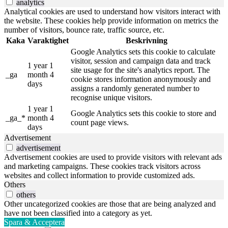
analytics
Analytical cookies are used to understand how visitors interact with
the website. These cookies help provide information on metrics the
number of visitors, bounce rate, traffic source, etc.
Kaka
Varaktighet
Beskrivning
Google Analytics sets this cookie to calculate
visitor, session and campaign data and track
1 year 1
site usage for the site's analytics report. The
_ga
month 4
cookie stores information anonymously and
days
assigns a randomly generated number to
recognise unique visitors.
1 year 1
Google Analytics sets this cookie to store and
_ga_*
month 4
count page views.
days
Advertisement
advertisement
Advertisement cookies are used to provide visitors with relevant ads
and marketing campaigns. These cookies track visitors across
websites and collect information to provide customized ads.
Others
others
Other uncategorized cookies are those that are being analyzed and
have not been classified into a category as yet.
Spara & Acceptera