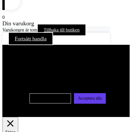
0
Din varukorg
Varukorgen är tom
Tillbaka till butiken
Fortsätt handla
För att ge dig en bättre upplevelse och service använder vi
oss av cookies på denna sajt. Cookies kan komma att
användas för personlig och icke personlig annonsering. Läs
vår integritetspolicy
Cookie-inställningar
Acceptera alla