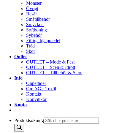
Mönster
Övrigt
Resår
Småtillbehör
Smycken
Softboning
Sybehör
Fiffiga hjälpmedel
Tråd
Skor
Outlet
OUTLET – Mode & Fest
OUTLET – Scen & Idrott
OUTLET – Tillbehör & Skor
Info
Öppettider
Om AG:s Textil
Kontakt
Köpvillkor
Konto
Produktsökning