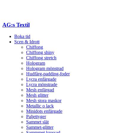
AG:s Textil
Boka tid
Scen & Idrott
Chiffong
Chiffong shiny
Chiffong stretch
Hologram
Hologram mönstrad
Hudfärg-padding-foder
Lycra enfärgade
Lycra mönstrade
Mesh enfärgad
Mesh glitter
Mesh stora maskor
Metallic o lack
Minidots enfärgade
Paljettyger
Sammet slät
Sammet-glitter
Sammmet krossad