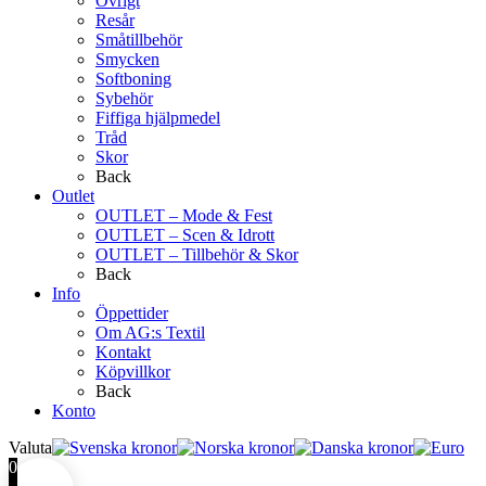
Övrigt
Resår
Småtillbehör
Smycken
Softboning
Sybehör
Fiffiga hjälpmedel
Tråd
Skor
Back
Outlet
OUTLET – Mode & Fest
OUTLET – Scen & Idrott
OUTLET – Tillbehör & Skor
Back
Info
Öppettider
Om AG:s Textil
Kontakt
Köpvillkor
Back
Konto
Valuta
0