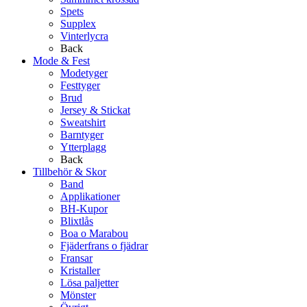
Spets
Supplex
Vinterlycra
Back
Mode & Fest
Modetyger
Festtyger
Brud
Jersey & Stickat
Sweatshirt
Barntyger
Ytterplagg
Back
Tillbehör & Skor
Band
Applikationer
BH-Kupor
Blixtlås
Boa o Marabou
Fjäderfrans o fjädrar
Fransar
Kristaller
Lösa paljetter
Mönster