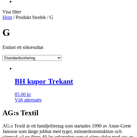
Visa filter
Hem
/ Produkt Storlek / G
G
Endast ett sökresultat
BH kupor Trekant
85.00
kr
Välj alternativ
AG:s Textil
AG:s Textil är ett familjeföretag som startades 1990 av Anne-Grete
Jansson som länge jobbat med tyger, mönsterkonstruktion och
sömnad, så nu finns 40 års erfarenhet som vi gärna delar med oss av