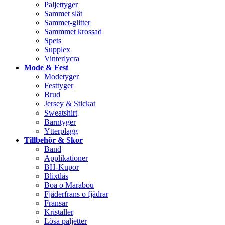
Paljettyger
Sammet slät
Sammet-glitter
Sammmet krossad
Spets
Supplex
Vinterlycra
Mode & Fest
Modetyger
Festtyger
Brud
Jersey & Stickat
Sweatshirt
Barntyger
Ytterplagg
Tillbehör & Skor
Band
Applikationer
BH-Kupor
Blixtlås
Boa o Marabou
Fjäderfrans o fjädrar
Fransar
Kristaller
Lösa paljetter