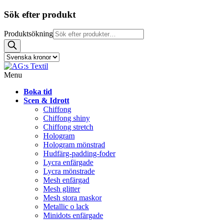
Sök efter produkt
Produktsökning
Menu
Boka tid
Scen & Idrott
Chiffong
Chiffong shiny
Chiffong stretch
Hologram
Hologram mönstrad
Hudfärg-padding-foder
Lycra enfärgade
Lycra mönstrade
Mesh enfärgad
Mesh glitter
Mesh stora maskor
Metallic o lack
Minidots enfärgade