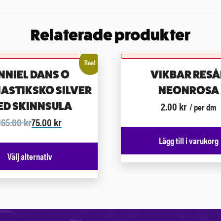
Relaterade produkter
Rea!
NNIEL DANS O
VIKBAR RESÅ
ASTIKSKO SILVER
NEONROSA
2.00
kr
ED SKINNSULA
/ per dm
165.00
kr
75.00
kr
Lägg till i varukorg
Välj alternativ