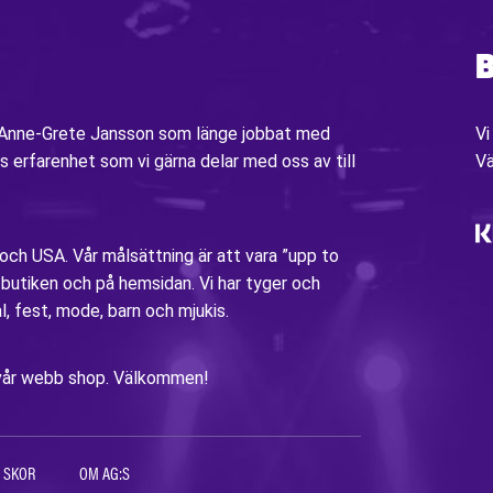
B
v Anne-Grete Jansson som länge jobbat med
Vi
s erfarenhet som vi gärna delar med oss av till
V
 och USA. Vår målsättning är att vara ”upp to
i butiken och på hemsidan. Vi har tyger och
al, fest, mode, barn och mjukis.
ia vår webb shop. Välkommen!
 SKOR
OM AG:S