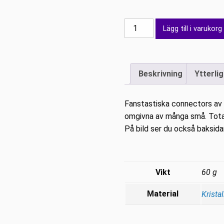
Connector
Lägg till i varukorg
Ryggconnector
Octagon
30
Beskrivning
Ytterli
cm
mängd
Fanstastiska connectors av f
omgivna av många små. Tota
På bild ser du också baksid
Vikt
60 g
Material
Kristal