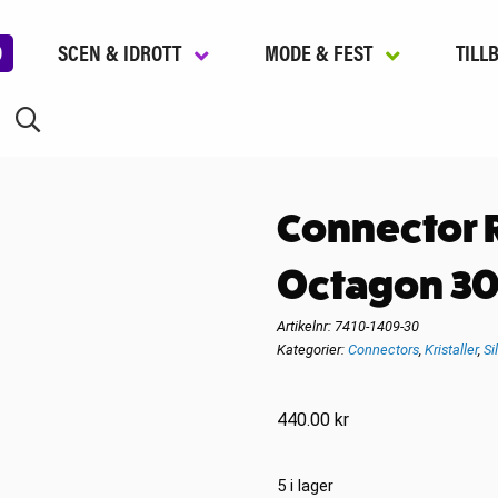
D
SCEN & IDROTT
MODE & FEST
TILL
Connector 
Octagon 3
Artikelnr:
7410-1409-30
Kategorier:
Connectors
,
Kristaller
,
Si
440.00
kr
5 i lager