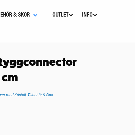
BEHÖR & SKOR
OUTLET
INFO
Ryggconnector
0 cm
lver med Kristall
,
Tillbehör & Skor