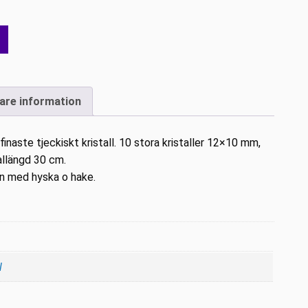
gare information
inaste tjeckiskt kristall. 10 stora kristaller 12×10 mm,
llängd 30 cm.
an med hyska o hake.
l