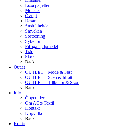
Kristaller
Lösa paljetter
Mönster
Övrigt
Resår
Småtillbehör
Smycken
Softboning
Sybehör
Fiffiga hjälpmedel
Tråd
Skor
Back
Outlet
OUTLET – Mode & Fest
OUTLET – Scen & Idrott
OUTLET – Tillbehör & Skor
Back
Info
Öppettider
Om AG:s Textil
Kontakt
Köpvillkor
Back
Konto