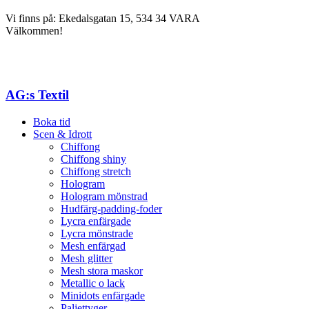
Vi finns på: Ekedalsgatan 15, 534 34 VARA
Välkommen!
AG:s Textil
Boka tid
Scen & Idrott
Chiffong
Chiffong shiny
Chiffong stretch
Hologram
Hologram mönstrad
Hudfärg-padding-foder
Lycra enfärgade
Lycra mönstrade
Mesh enfärgad
Mesh glitter
Mesh stora maskor
Metallic o lack
Minidots enfärgade
Paljettyger