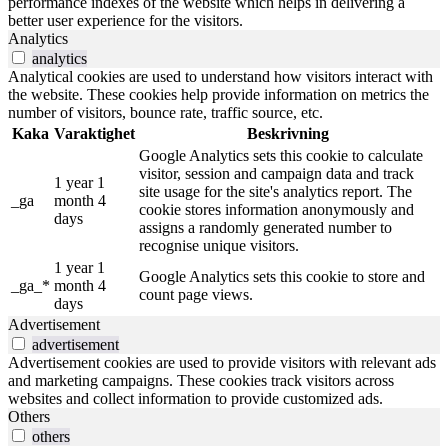
performance indexes of the website which helps in delivering a
better user experience for the visitors.
Analytics
analytics
Analytical cookies are used to understand how visitors interact with
the website. These cookies help provide information on metrics the
number of visitors, bounce rate, traffic source, etc.
Kaka
Varaktighet
Beskrivning
Google Analytics sets this cookie to calculate
visitor, session and campaign data and track
1 year 1
site usage for the site's analytics report. The
_ga
month 4
cookie stores information anonymously and
days
assigns a randomly generated number to
recognise unique visitors.
1 year 1
Google Analytics sets this cookie to store and
_ga_*
month 4
count page views.
days
Advertisement
advertisement
Advertisement cookies are used to provide visitors with relevant ads
and marketing campaigns. These cookies track visitors across
websites and collect information to provide customized ads.
Others
others