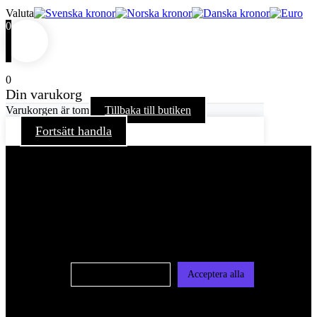
Valuta
0
0
Din varukorg
Varukorgen är tom
Tillbaka till butiken
Fortsätt handla
För att ge dig en bättre upplevelse och service använder vi
oss av cookies på denna sajt. Cookies kan komma att
användas för personlig och icke personlig annonsering. Läs
vår integritetspolicy
Cookie-inställningar
Acceptera alla