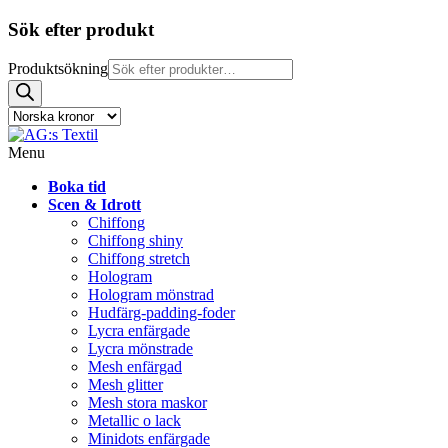
Sök efter produkt
Produktsökning
Menu
Boka tid
Scen & Idrott
Chiffong
Chiffong shiny
Chiffong stretch
Hologram
Hologram mönstrad
Hudfärg-padding-foder
Lycra enfärgade
Lycra mönstrade
Mesh enfärgad
Mesh glitter
Mesh stora maskor
Metallic o lack
Minidots enfärgade