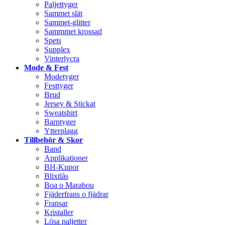
Paljettyger
Sammet slät
Sammet-glitter
Sammmet krossad
Spets
Supplex
Vinterlycra
Mode & Fest
Modetyger
Festtyger
Brud
Jersey & Stickat
Sweatshirt
Barntyger
Ytterplagg
Tillbehör & Skor
Band
Applikationer
BH-Kupor
Blixtlås
Boa o Marabou
Fjäderfrans o fjädrar
Fransar
Kristaller
Lösa paljetter