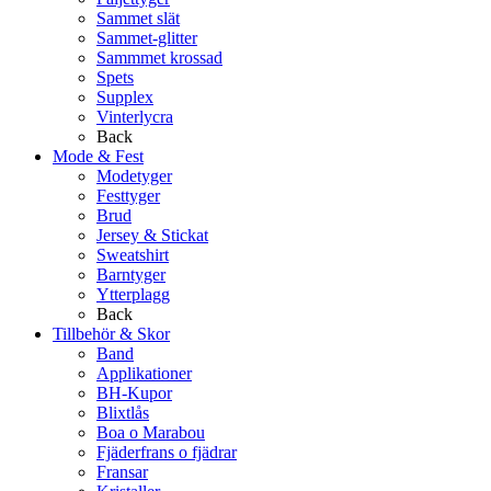
Sammet slät
Sammet-glitter
Sammmet krossad
Spets
Supplex
Vinterlycra
Back
Mode & Fest
Modetyger
Festtyger
Brud
Jersey & Stickat
Sweatshirt
Barntyger
Ytterplagg
Back
Tillbehör & Skor
Band
Applikationer
BH-Kupor
Blixtlås
Boa o Marabou
Fjäderfrans o fjädrar
Fransar