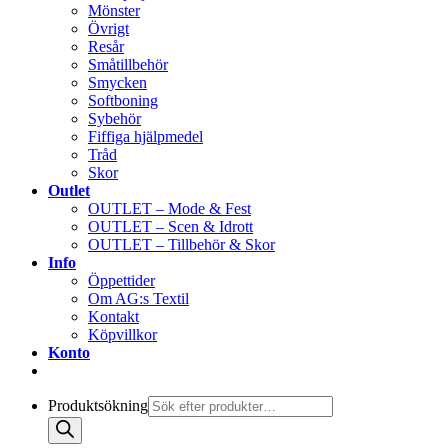
Mönster
Övrigt
Resår
Småtillbehör
Smycken
Softboning
Sybehör
Fiffiga hjälpmedel
Tråd
Skor
Outlet
OUTLET – Mode & Fest
OUTLET – Scen & Idrott
OUTLET – Tillbehör & Skor
Info
Öppettider
Om AG:s Textil
Kontakt
Köpvillkor
Konto
Produktsökning