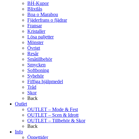
BH-Kupor
Blixtlås
Boa o Marabou
Fjäderfrans o fjädrar
Fransar
Kristaller
Lösa paljetter
Mönster
Övrigt
Resår
Småtillbehör
Smycken
Softboning
Sybehör
Fiffiga hjälpmedel
Tråd
Skor
Back
Outlet
OUTLET – Mode & Fest
OUTLET – Scen & Idrott
OUTLET – Tillbehör & Skor
Back
Info
Öppettider