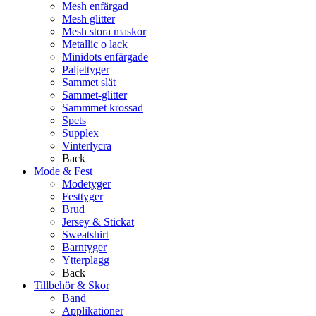
Mesh enfärgad
Mesh glitter
Mesh stora maskor
Metallic o lack
Minidots enfärgade
Paljettyger
Sammet slät
Sammet-glitter
Sammmet krossad
Spets
Supplex
Vinterlycra
Back
Mode & Fest
Modetyger
Festtyger
Brud
Jersey & Stickat
Sweatshirt
Barntyger
Ytterplagg
Back
Tillbehör & Skor
Band
Applikationer