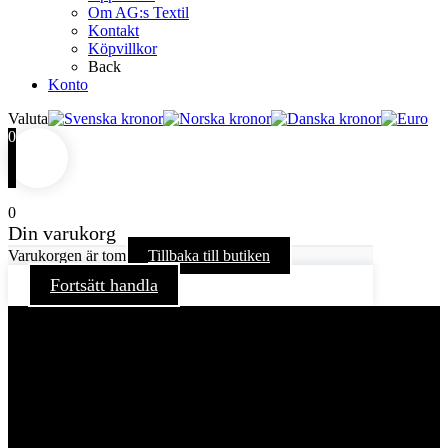
Om AG:s Textil
Kontakt
Köpvillkor
Back
Konto
Valuta
0
0
Din varukorg
Varukorgen är tom
Tillbaka till butiken
Fortsätt handla
För att ge dig en bättre upplevelse och service använder vi
oss av cookies på denna sajt. Cookies kan komma att
användas för personlig och icke personlig annonsering. Läs
vår integritetspolicy