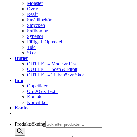
Mönster
Övrigt
Resår
Småtillbehör
Smycken
Softboning
Sybehör
Fiffiga hjälpmedel
Tråd
Skor
Outlet
OUTLET – Mode & Fest
OUTLET – Scen & Idrott
OUTLET – Tillbehör & Skor
Info
Öppettider
Om AG:s Textil
Kontakt
Köpvillkor
Konto
Produktsökning