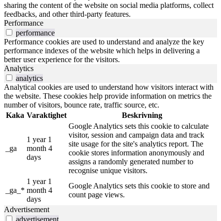
sharing the content of the website on social media platforms, collect
feedbacks, and other third-party features.
Performance
performance
Performance cookies are used to understand and analyze the key
performance indexes of the website which helps in delivering a
better user experience for the visitors.
Analytics
analytics
Analytical cookies are used to understand how visitors interact with
the website. These cookies help provide information on metrics the
number of visitors, bounce rate, traffic source, etc.
Kaka
Varaktighet
Beskrivning
Google Analytics sets this cookie to calculate
visitor, session and campaign data and track
1 year 1
site usage for the site's analytics report. The
_ga
month 4
cookie stores information anonymously and
days
assigns a randomly generated number to
recognise unique visitors.
1 year 1
Google Analytics sets this cookie to store and
_ga_*
month 4
count page views.
days
Advertisement
advertisement