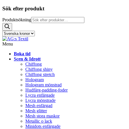
Sök efter produkt
Produktsökning
Menu
Boka tid
Scen & Idrott
Chiffong
Chiffong shiny
Chiffong stretch
Hologram
Hologram mönstrad
Hudfärg-padding-foder
Lycra enfärgade
Lycra mönstrade
Mesh enfärgad
Mesh glitter
Mesh stora maskor
Metallic o lack
Minidots enfärgade