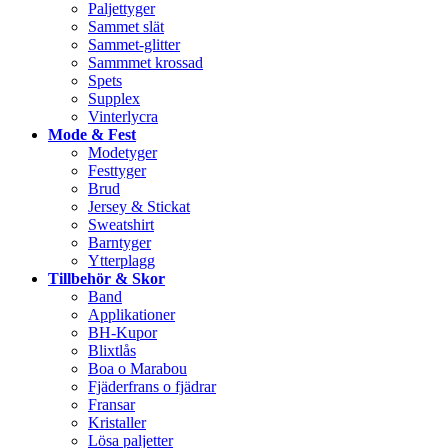
Paljettyger
Sammet slät
Sammet-glitter
Sammmet krossad
Spets
Supplex
Vinterlycra
Mode & Fest
Modetyger
Festtyger
Brud
Jersey & Stickat
Sweatshirt
Barntyger
Ytterplagg
Tillbehör & Skor
Band
Applikationer
BH-Kupor
Blixtlås
Boa o Marabou
Fjäderfrans o fjädrar
Fransar
Kristaller
Lösa paljetter