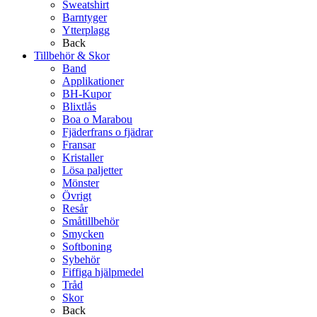
Sweatshirt
Barntyger
Ytterplagg
Back
Tillbehör & Skor
Band
Applikationer
BH-Kupor
Blixtlås
Boa o Marabou
Fjäderfrans o fjädrar
Fransar
Kristaller
Lösa paljetter
Mönster
Övrigt
Resår
Småtillbehör
Smycken
Softboning
Sybehör
Fiffiga hjälpmedel
Tråd
Skor
Back