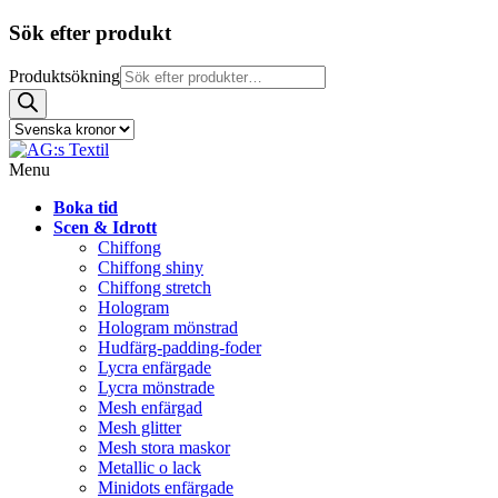
Sök efter produkt
Produktsökning
Menu
Boka tid
Scen & Idrott
Chiffong
Chiffong shiny
Chiffong stretch
Hologram
Hologram mönstrad
Hudfärg-padding-foder
Lycra enfärgade
Lycra mönstrade
Mesh enfärgad
Mesh glitter
Mesh stora maskor
Metallic o lack
Minidots enfärgade