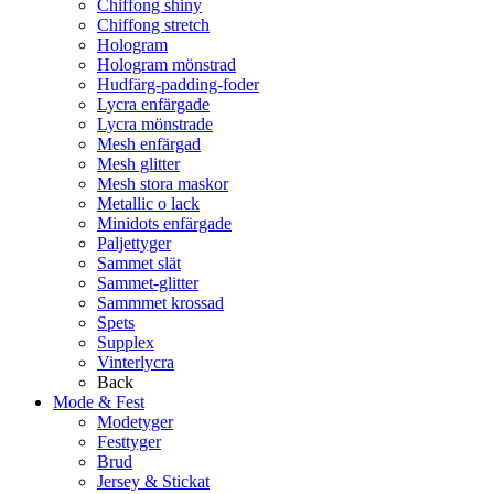
Chiffong shiny
Chiffong stretch
Hologram
Hologram mönstrad
Hudfärg-padding-foder
Lycra enfärgade
Lycra mönstrade
Mesh enfärgad
Mesh glitter
Mesh stora maskor
Metallic o lack
Minidots enfärgade
Paljettyger
Sammet slät
Sammet-glitter
Sammmet krossad
Spets
Supplex
Vinterlycra
Back
Mode & Fest
Modetyger
Festtyger
Brud
Jersey & Stickat