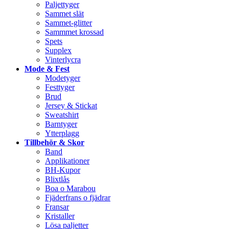
Paljettyger
Sammet slät
Sammet-glitter
Sammmet krossad
Spets
Supplex
Vinterlycra
Mode & Fest
Modetyger
Festtyger
Brud
Jersey & Stickat
Sweatshirt
Barntyger
Ytterplagg
Tillbehör & Skor
Band
Applikationer
BH-Kupor
Blixtlås
Boa o Marabou
Fjäderfrans o fjädrar
Fransar
Kristaller
Lösa paljetter