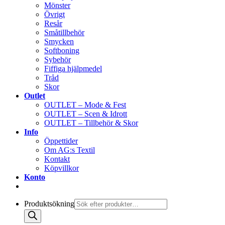
Mönster
Övrigt
Resår
Småtillbehör
Smycken
Softboning
Sybehör
Fiffiga hjälpmedel
Tråd
Skor
Outlet
OUTLET – Mode & Fest
OUTLET – Scen & Idrott
OUTLET – Tillbehör & Skor
Info
Öppettider
Om AG:s Textil
Kontakt
Köpvillkor
Konto
Produktsökning