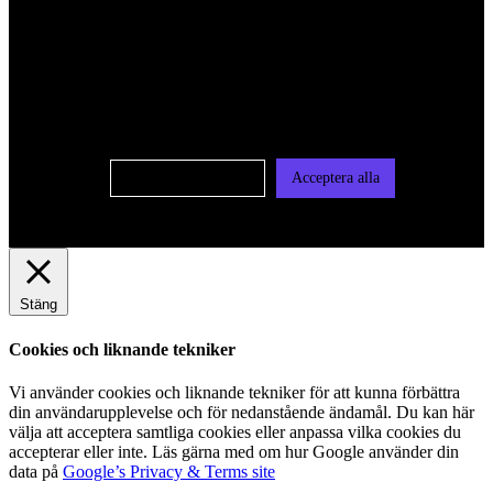
För att ge dig en bättre upplevelse och service använder vi
oss av cookies på denna sajt. Cookies kan komma att
användas för personlig och icke personlig annonsering. Läs
vår integritetspolicy
Cookie-inställningar
Acceptera alla
Stäng
Cookies och liknande tekniker
Vi använder cookies och liknande tekniker för att kunna förbättra
din användarupplevelse och för nedanstående ändamål. Du kan här
välja att acceptera samtliga cookies eller anpassa vilka cookies du
accepterar eller inte. Läs gärna med om hur Google använder din
data på
Google’s Privacy & Terms site