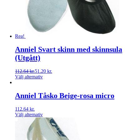
Rea!
Anniel Svart skinn med skinnsula
(Utgått)
112.64
kr.
51.20
kr.
Välj alternativ
Anniel Tåsko Beige-rosa micro
112.64
kr.
Välj alternativ