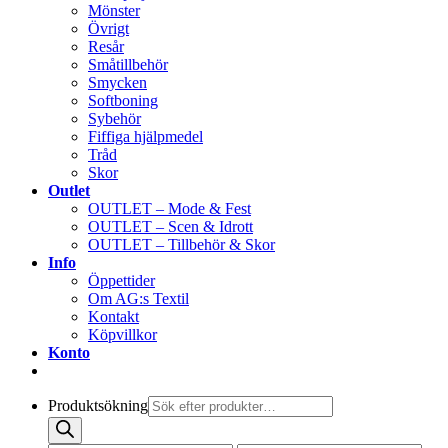
Mönster
Övrigt
Resår
Småtillbehör
Smycken
Softboning
Sybehör
Fiffiga hjälpmedel
Tråd
Skor
Outlet
OUTLET – Mode & Fest
OUTLET – Scen & Idrott
OUTLET – Tillbehör & Skor
Info
Öppettider
Om AG:s Textil
Kontakt
Köpvillkor
Konto
Produktsökning