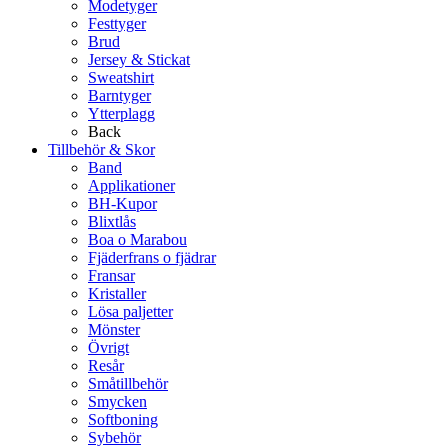
Modetyger
Festtyger
Brud
Jersey & Stickat
Sweatshirt
Barntyger
Ytterplagg
Back
Tillbehör & Skor
Band
Applikationer
BH-Kupor
Blixtlås
Boa o Marabou
Fjäderfrans o fjädrar
Fransar
Kristaller
Lösa paljetter
Mönster
Övrigt
Resår
Småtillbehör
Smycken
Softboning
Sybehör