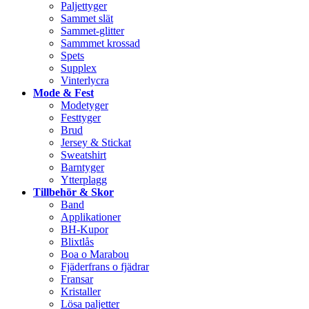
Paljettyger
Sammet slät
Sammet-glitter
Sammmet krossad
Spets
Supplex
Vinterlycra
Mode & Fest
Modetyger
Festtyger
Brud
Jersey & Stickat
Sweatshirt
Barntyger
Ytterplagg
Tillbehör & Skor
Band
Applikationer
BH-Kupor
Blixtlås
Boa o Marabou
Fjäderfrans o fjädrar
Fransar
Kristaller
Lösa paljetter