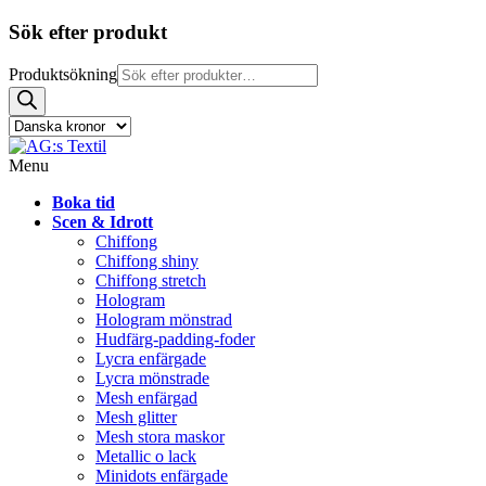
Sök efter produkt
Produktsökning
Menu
Boka tid
Scen & Idrott
Chiffong
Chiffong shiny
Chiffong stretch
Hologram
Hologram mönstrad
Hudfärg-padding-foder
Lycra enfärgade
Lycra mönstrade
Mesh enfärgad
Mesh glitter
Mesh stora maskor
Metallic o lack
Minidots enfärgade