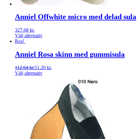
Anniel Offwhite micro med delad sula
327.68
kr.
Välj alternativ
Rea!
Anniel Rosa skinn med gummisula
112.64
kr.
51.20
kr.
Välj alternativ