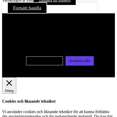
Varukorgen är tom
Tillbaka till butiken
Fortsätt handla
För att ge dig en bättre upplevelse och service använder vi
oss av cookies på denna sajt. Cookies kan komma att
användas för personlig och icke personlig annonsering. Läs
vår integritetspolicy
Cookie-inställningar
Acceptera alla
Stäng
Cookies och liknande tekniker
Vi använder cookies och liknande tekniker för att kunna förbättra
din användarupplevelse och för nedanstående ändamål. Du kan här