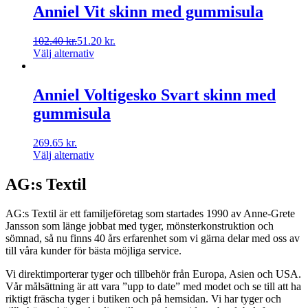
Anniel Vit skinn med gummisula
102.40
kr.
51.20
kr.
Välj alternativ
Anniel Voltigesko Svart skinn med
gummisula
269.65
kr.
Välj alternativ
AG:s Textil
AG:s Textil är ett familjeföretag som startades 1990 av Anne-Grete
Jansson som länge jobbat med tyger, mönsterkonstruktion och
sömnad, så nu finns 40 års erfarenhet som vi gärna delar med oss av
till våra kunder för bästa möjliga service.
Vi direktimporterar tyger och tillbehör från Europa, Asien och USA.
Vår målsättning är att vara ”upp to date” med modet och se till att ha
riktigt fräscha tyger i butiken och på hemsidan. Vi har tyger och