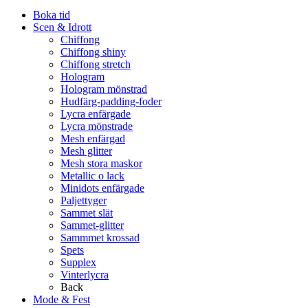
Boka tid
Scen & Idrott
Chiffong
Chiffong shiny
Chiffong stretch
Hologram
Hologram mönstrad
Hudfärg-padding-foder
Lycra enfärgade
Lycra mönstrade
Mesh enfärgad
Mesh glitter
Mesh stora maskor
Metallic o lack
Minidots enfärgade
Paljettyger
Sammet slät
Sammet-glitter
Sammmet krossad
Spets
Supplex
Vinterlycra
Back
Mode & Fest