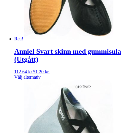
Rea!
Anniel Svart skinn med gummisula
(Utgått)
112.64
kr.
51.20
kr.
Välj alternativ