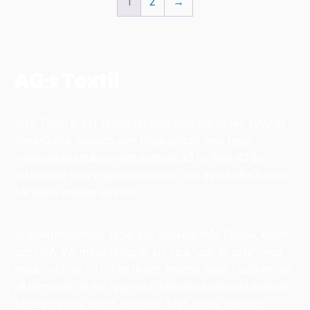
1
2
→
AG:s Textil
AG:s Textil är ett familjeföretag som startades 1990 av
Anne-Grete Jansson som länge jobbat med tyger,
mönsterkonstruktion och sömnad, så nu finns 40 års
erfarenhet som vi gärna delar med oss av till våra kunder
för bästa möjliga service.
Vi direktimporterar tyger och tillbehör från Europa, Asien
och USA. Vår målsättning är att vara ”upp to date” med
modet och se till att ha riktigt fräscha tyger i butiken och
på hemsidan. Vi har tyger och tillbehör av högsta kvalitet
till scen, show, idrott, brud, bal, fest, mode, barn och