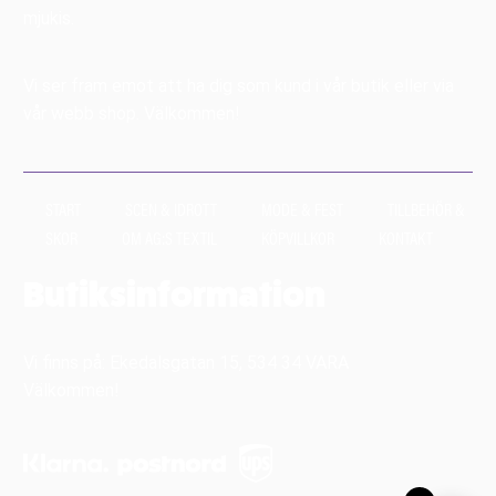
mjukis.
Vi ser fram emot att ha dig som kund i vår butik eller via
vår webb shop. Välkommen!
START
SCEN & IDROTT
MODE & FEST
TILLBEHÖR &
SKOR
OM AG:S TEXTIL
KÖPVILLKOR
KONTAKT
Butiksinformation
Vi finns på: Ekedalsgatan 15, 534 34 VARA
Välkommen!