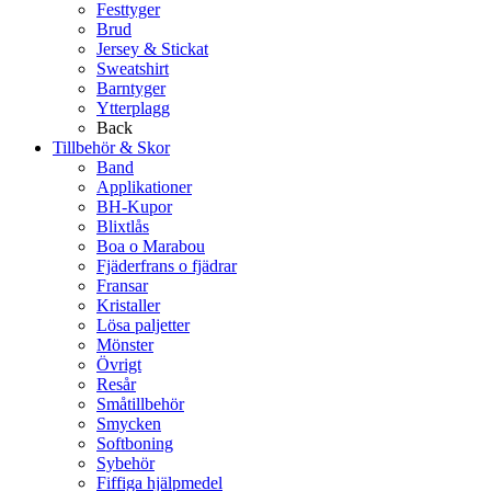
Festtyger
Brud
Jersey & Stickat
Sweatshirt
Barntyger
Ytterplagg
Back
Tillbehör & Skor
Band
Applikationer
BH-Kupor
Blixtlås
Boa o Marabou
Fjäderfrans o fjädrar
Fransar
Kristaller
Lösa paljetter
Mönster
Övrigt
Resår
Småtillbehör
Smycken
Softboning
Sybehör
Fiffiga hjälpmedel