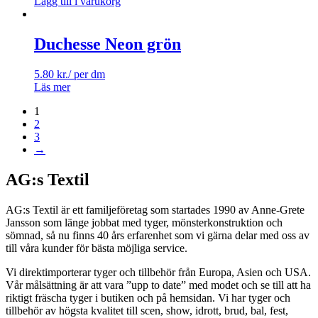
Lägg till i varukorg
Duchesse Neon grön
5.80
kr.
/ per dm
Läs mer
1
2
3
→
AG:s Textil
AG:s Textil är ett familjeföretag som startades 1990 av Anne-Grete
Jansson som länge jobbat med tyger, mönsterkonstruktion och
sömnad, så nu finns 40 års erfarenhet som vi gärna delar med oss av
till våra kunder för bästa möjliga service.
Vi direktimporterar tyger och tillbehör från Europa, Asien och USA.
Vår målsättning är att vara ”upp to date” med modet och se till att ha
riktigt fräscha tyger i butiken och på hemsidan. Vi har tyger och
tillbehör av högsta kvalitet till scen, show, idrott, brud, bal, fest,