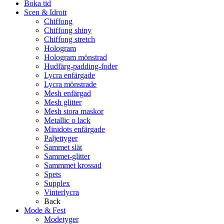
Boka tid
Scen & Idrott
Chiffong
Chiffong shiny
Chiffong stretch
Hologram
Hologram mönstrad
Hudfärg-padding-foder
Lycra enfärgade
Lycra mönstrade
Mesh enfärgad
Mesh glitter
Mesh stora maskor
Metallic o lack
Minidots enfärgade
Paljettyger
Sammet slät
Sammet-glitter
Sammmet krossad
Spets
Supplex
Vinterlycra
Back
Mode & Fest
Modetyger