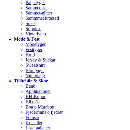
Paljettyger
Sammet slät
Sammet-glitter
Sammmet krossad
Spets
Supplex
Vinterlycra
Mode & Fest
Modetyger
Festtyger
Brud
Jersey & Stickat
Sweatshirt
Barntyger
Ytterplagg
Tillbehör & Skor
Band
Applikationer
BH-Kupor
Blixtlås
Boa o Marabou
Fjäderfrans o fjädrar
Fransar
Kristaller
Lösa paljetter