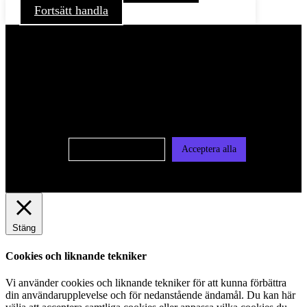
Fortsätt handla
För att ge dig en bättre upplevelse och service använder vi
oss av cookies på denna sajt. Cookies kan komma att
användas för personlig och icke personlig annonsering. Läs
vår integritetspolicy
Cookie-inställningar
Acceptera alla
Stäng
Cookies och liknande tekniker
Vi använder cookies och liknande tekniker för att kunna förbättra
din användarupplevelse och för nedanstående ändamål. Du kan här