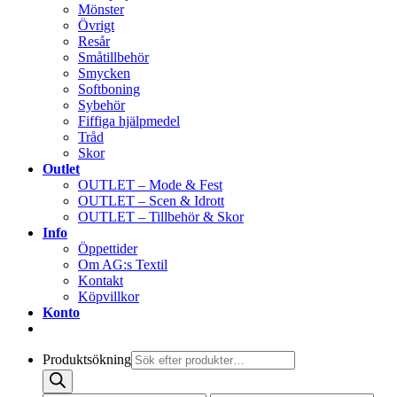
Mönster
Övrigt
Resår
Småtillbehör
Smycken
Softboning
Sybehör
Fiffiga hjälpmedel
Tråd
Skor
Outlet
OUTLET – Mode & Fest
OUTLET – Scen & Idrott
OUTLET – Tillbehör & Skor
Info
Öppettider
Om AG:s Textil
Kontakt
Köpvillkor
Konto
Produktsökning