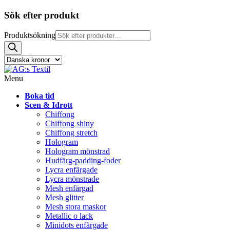
Sök efter produkt
Produktsökning
Menu
Boka tid
Scen & Idrott
Chiffong
Chiffong shiny
Chiffong stretch
Hologram
Hologram mönstrad
Hudfärg-padding-foder
Lycra enfärgade
Lycra mönstrade
Mesh enfärgad
Mesh glitter
Mesh stora maskor
Metallic o lack
Minidots enfärgade