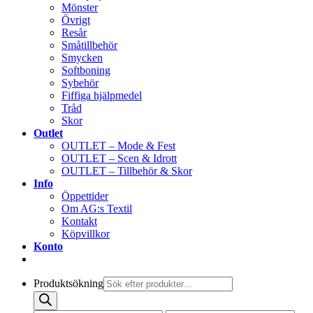
Mönster
Övrigt
Resår
Småtillbehör
Smycken
Softboning
Sybehör
Fiffiga hjälpmedel
Tråd
Skor
Outlet
OUTLET – Mode & Fest
OUTLET – Scen & Idrott
OUTLET – Tillbehör & Skor
Info
Öppettider
Om AG:s Textil
Kontakt
Köpvillkor
Konto
Produktsökning