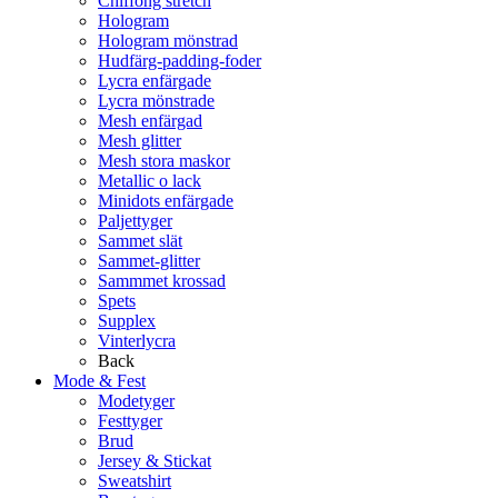
Chiffong stretch
Hologram
Hologram mönstrad
Hudfärg-padding-foder
Lycra enfärgade
Lycra mönstrade
Mesh enfärgad
Mesh glitter
Mesh stora maskor
Metallic o lack
Minidots enfärgade
Paljettyger
Sammet slät
Sammet-glitter
Sammmet krossad
Spets
Supplex
Vinterlycra
Back
Mode & Fest
Modetyger
Festtyger
Brud
Jersey & Stickat
Sweatshirt