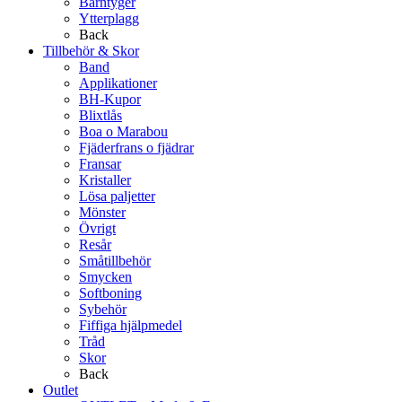
Barntyger
Ytterplagg
Back
Tillbehör & Skor
Band
Applikationer
BH-Kupor
Blixtlås
Boa o Marabou
Fjäderfrans o fjädrar
Fransar
Kristaller
Lösa paljetter
Mönster
Övrigt
Resår
Småtillbehör
Smycken
Softboning
Sybehör
Fiffiga hjälpmedel
Tråd
Skor
Back
Outlet