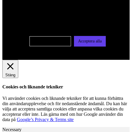
För att ge dig en bättre upplevelse och service använder vi
oss av cookies på denna sajt. Cookies kan komma att
användas för personlig och icke personlig annonsering. Läs
vår integritetspolicy
Cookie-inställningar
Acceptera alla
Stäng
Cookies och liknande tekniker
Vi använder cookies och liknande tekniker för att kunna förbättra
din användarupplevelse och för nedanstående ändamål. Du kan här
välja att acceptera samtliga cookies eller anpassa vilka cookies du
accepterar eller inte. Läs gärna med om hur Google använder din
data på
Google’s Privacy & Terms site
Necessary