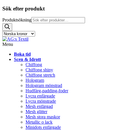
Sök efter produkt
Produktsökning
Menu
Boka tid
Scen & Idrott
Chiffong
Chiffong shiny
Chiffong stretch
Hologram
Hologram mönstrad
Hudfärg-padding-foder
Lycra enfärgade
Lycra mönstrade
Mesh enfärgad
Mesh glitter
Mesh stora maskor
Metallic o lack
Minidots enfärgade