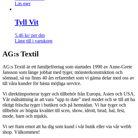
Läs mer
Tyll Vit
5.46
kr
/ per dm
Lägg till i varukorg
AG:s Textil
AG:s Textil är ett familjeföretag som startades 1990 av Anne-Grete
Jansson som länge jobbat med tyger, mönsterkonstruktion och
sömnad, så nu finns 40 års erfarenhet som vi gärna delar med oss av
till våra kunder för bästa möjliga service.
Vi direktimporterar tyger och tillbehör från Europa, Asien och USA.
Vår målsättning är att vara ”upp to date” med modet och se till att ha
riktigt fräscha tyger i butiken och på hemsidan. Vi har tyger och
tillbehör av högsta kvalitet till scen, show, idrott, brud, bal, fest,
mode, barn och mjukis.
Vi ser fram emot att ha dig som kund i vår butik eller via vår webb
shop. Välkommen!