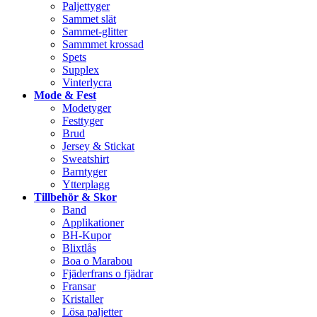
Paljettyger
Sammet slät
Sammet-glitter
Sammmet krossad
Spets
Supplex
Vinterlycra
Mode & Fest
Modetyger
Festtyger
Brud
Jersey & Stickat
Sweatshirt
Barntyger
Ytterplagg
Tillbehör & Skor
Band
Applikationer
BH-Kupor
Blixtlås
Boa o Marabou
Fjäderfrans o fjädrar
Fransar
Kristaller
Lösa paljetter