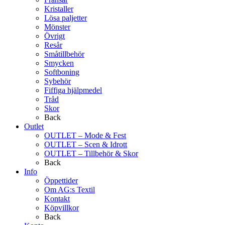
Kristaller
Lösa paljetter
Mönster
Övrigt
Resår
Småtillbehör
Smycken
Softboning
Sybehör
Fiffiga hjälpmedel
Tråd
Skor
Back
Outlet
OUTLET – Mode & Fest
OUTLET – Scen & Idrott
OUTLET – Tillbehör & Skor
Back
Info
Öppettider
Om AG:s Textil
Kontakt
Köpvillkor
Back