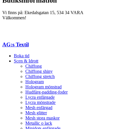
Butiksinformation
Vi finns på: Ekedalsgatan 15, 534 34 VARA
Välkommen!
AG:s Textil
Boka tid
Scen & Idrott
Chiffong
Chiffong shiny
Chiffong stretch
Hologram
Hologram mönstrad
Hudfärg-padding-foder
Lycra enfärgade
Lycra mönstrade
Mesh enfärgad
Mesh glitter
Mesh stora maskor
Metallic o lack
Minidots enfärgade