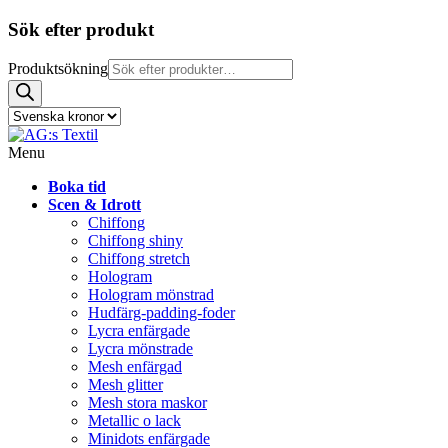
Sök efter produkt
Produktsökning
Menu
Boka tid
Scen & Idrott
Chiffong
Chiffong shiny
Chiffong stretch
Hologram
Hologram mönstrad
Hudfärg-padding-foder
Lycra enfärgade
Lycra mönstrade
Mesh enfärgad
Mesh glitter
Mesh stora maskor
Metallic o lack
Minidots enfärgade