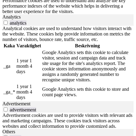
Performance cookies are used to understand and analyze the key
performance indexes of the website which helps in delivering a
better user experience for the visitors.
Analytics
analytics
Analytical cookies are used to understand how visitors interact with
the website. These cookies help provide information on metrics the
number of visitors, bounce rate, traffic source, etc.
Kaka
Varaktighet
Beskrivning
Google Analytics sets this cookie to calculate
visitor, session and campaign data and track
1 year 1
site usage for the site's analytics report. The
_ga
month 4
cookie stores information anonymously and
days
assigns a randomly generated number to
recognise unique visitors.
1 year 1
Google Analytics sets this cookie to store and
_ga_*
month 4
count page views.
days
Advertisement
advertisement
Advertisement cookies are used to provide visitors with relevant ads
and marketing campaigns. These cookies track visitors across
websites and collect information to provide customized ads.
Others