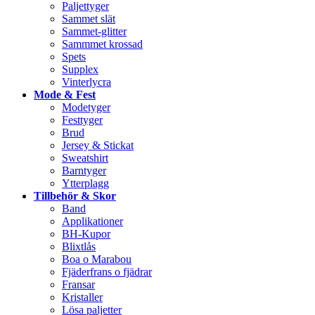
Paljettyger
Sammet slät
Sammet-glitter
Sammmet krossad
Spets
Supplex
Vinterlycra
Mode & Fest
Modetyger
Festtyger
Brud
Jersey & Stickat
Sweatshirt
Barntyger
Ytterplagg
Tillbehör & Skor
Band
Applikationer
BH-Kupor
Blixtlås
Boa o Marabou
Fjäderfrans o fjädrar
Fransar
Kristaller
Lösa paljetter