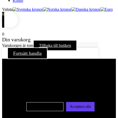
Konto
Valuta
0
0
Din varukorg
Varukorgen är tom
Tillbaka till butiken
Fortsätt handla
För att ge dig en bättre upplevelse och service använder vi
oss av cookies på denna sajt. Cookies kan komma att
användas för personlig och icke personlig annonsering. Läs
vår integritetspolicy
Cookie-inställningar
Acceptera alla