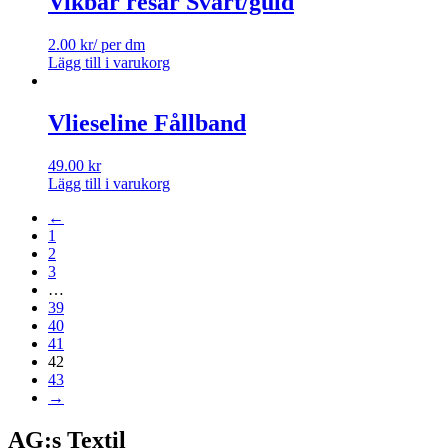
Vikbar resår Svart/guld
2.00
kr
/ per dm
Lägg till i varukorg
Vlieseline Fållband
49.00
kr
Lägg till i varukorg
←
1
2
3
…
39
40
41
42
43
→
AG:s Textil