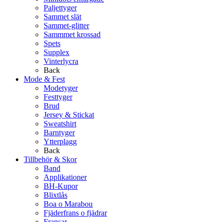
Paljettyger
Sammet slät
Sammet-glitter
Sammmet krossad
Spets
Supplex
Vinterlycra
Back
Mode & Fest
Modetyger
Festtyger
Brud
Jersey & Stickat
Sweatshirt
Barntyger
Ytterplagg
Back
Tillbehör & Skor
Band
Applikationer
BH-Kupor
Blixtlås
Boa o Marabou
Fjäderfrans o fjädrar
Fransar