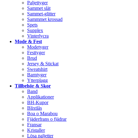
Paljettyger
Sammet slät
Sammet-glitter
Sammmet krossad
Spets
Supplex
Vinterlycra
Mode & Fest
Modetyger
Festtyger
Brud
Jersey & Stickat
Sweatshirt
Barntyger
Ytterplagg
Tillbehör & Skor
Band
Applikationer
BH-Kupor
Blixtlås
Boa o Marabou
Fjäderfrans o fjädrar
Fransar
Kristaller
Lösa paljetter