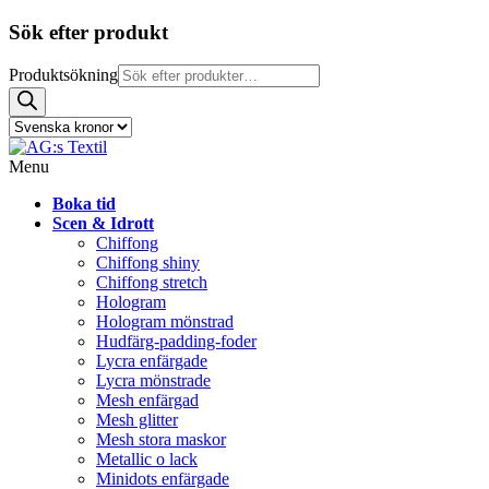
Sök efter produkt
Produktsökning
Menu
Boka tid
Scen & Idrott
Chiffong
Chiffong shiny
Chiffong stretch
Hologram
Hologram mönstrad
Hudfärg-padding-foder
Lycra enfärgade
Lycra mönstrade
Mesh enfärgad
Mesh glitter
Mesh stora maskor
Metallic o lack
Minidots enfärgade