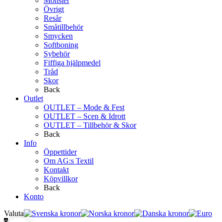
Mönster
Övrigt
Resår
Småtillbehör
Smycken
Softboning
Sybehör
Fiffiga hjälpmedel
Tråd
Skor
Back
Outlet
OUTLET – Mode & Fest
OUTLET – Scen & Idrott
OUTLET – Tillbehör & Skor
Back
Info
Öppettider
Om AG:s Textil
Kontakt
Köpvillkor
Back
Konto
Valuta