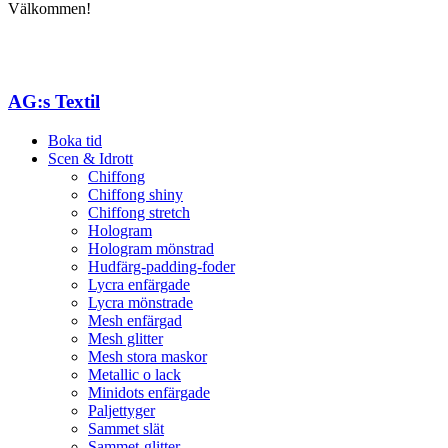
Välkommen!
AG:s Textil
Boka tid
Scen & Idrott
Chiffong
Chiffong shiny
Chiffong stretch
Hologram
Hologram mönstrad
Hudfärg-padding-foder
Lycra enfärgade
Lycra mönstrade
Mesh enfärgad
Mesh glitter
Mesh stora maskor
Metallic o lack
Minidots enfärgade
Paljettyger
Sammet slät
Sammet-glitter