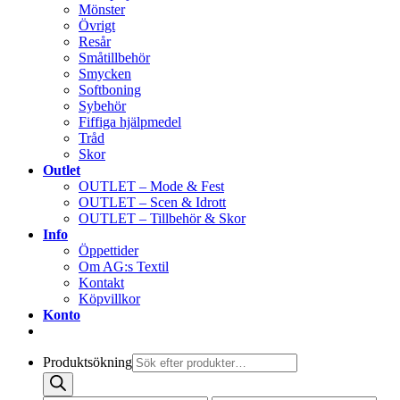
Mönster
Övrigt
Resår
Småtillbehör
Smycken
Softboning
Sybehör
Fiffiga hjälpmedel
Tråd
Skor
Outlet
OUTLET – Mode & Fest
OUTLET – Scen & Idrott
OUTLET – Tillbehör & Skor
Info
Öppettider
Om AG:s Textil
Kontakt
Köpvillkor
Konto
Produktsökning