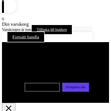
0
0
Din varukorg
Varukorgen är tom
Tillbaka till butiken
Fortsätt handla
För att ge dig en bättre upplevelse och service använder vi
oss av cookies på denna sajt. Cookies kan komma att
användas för personlig och icke personlig annonsering. Läs
vår integritetspolicy
Cookie-inställningar
Acceptera alla