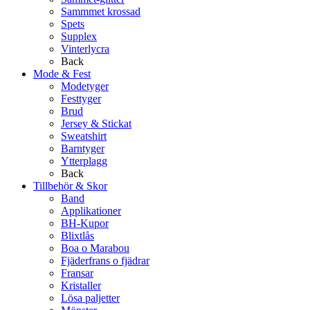
Sammmet krossad
Spets
Supplex
Vinterlycra
Back
Mode & Fest
Modetyger
Festtyger
Brud
Jersey & Stickat
Sweatshirt
Barntyger
Ytterplagg
Back
Tillbehör & Skor
Band
Applikationer
BH-Kupor
Blixtlås
Boa o Marabou
Fjäderfrans o fjädrar
Fransar
Kristaller
Lösa paljetter