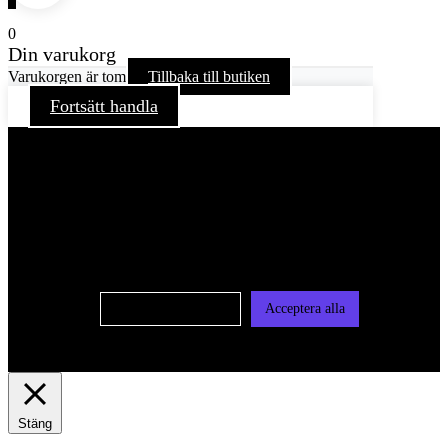
0
Din varukorg
Varukorgen är tom
Tillbaka till butiken
Fortsätt handla
För att ge dig en bättre upplevelse och service använder vi
oss av cookies på denna sajt. Cookies kan komma att
användas för personlig och icke personlig annonsering. Läs
vår integritetspolicy
Cookie-inställningar
Acceptera alla
Stäng