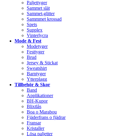
Paljettyger
Sammet slät
Sammet-glitter
Sammmet krossad
Spets
Supplex
Vinterlycra
Mode & Fest
Modetyger
Festtyger
Brud
Jersey & Stickat
Sweatshirt
Barntyger
Ytterplagg
Tillbehör & Skor
Band
Applikationer
BH-Kupor
Blixtlås
Boa o Marabou
Fjäderfrans o fjädrar
Fransar
Kristaller
Lösa paljetter