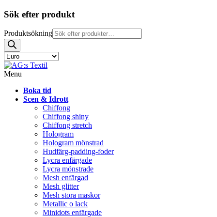
Sök efter produkt
Produktsökning
Menu
Boka tid
Scen & Idrott
Chiffong
Chiffong shiny
Chiffong stretch
Hologram
Hologram mönstrad
Hudfärg-padding-foder
Lycra enfärgade
Lycra mönstrade
Mesh enfärgad
Mesh glitter
Mesh stora maskor
Metallic o lack
Minidots enfärgade