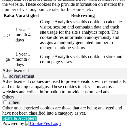
the website. These cookies help provide information on metrics the
number of visitors, bounce rate, traffic source, etc.
Kaka
Varaktighet
Beskrivning
Google Analytics sets this cookie to calculate
visitor, session and campaign data and track
1 year 1
site usage for the site's analytics report. The
_ga
month 4
cookie stores information anonymously and
days
assigns a randomly generated number to
recognise unique visitors.
1 year 1
Google Analytics sets this cookie to store and
_ga_*
month 4
count page views.
days
Advertisement
advertisement
Advertisement cookies are used to provide visitors with relevant ads
and marketing campaigns. These cookies track visitors across
websites and collect information to provide customized ads.
Others
others
Other uncategorized cookies are those that are being analyzed and
have not been classified into a category as yet.
Spara & Acceptera
Powered by