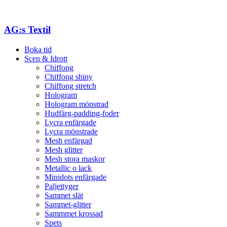
AG:s Textil
Boka tid
Scen & Idrott
Chiffong
Chiffong shiny
Chiffong stretch
Hologram
Hologram mönstrad
Hudfärg-padding-foder
Lycra enfärgade
Lycra mönstrade
Mesh enfärgad
Mesh glitter
Mesh stora maskor
Metallic o lack
Minidots enfärgade
Paljettyger
Sammet slät
Sammet-glitter
Sammmet krossad
Spets