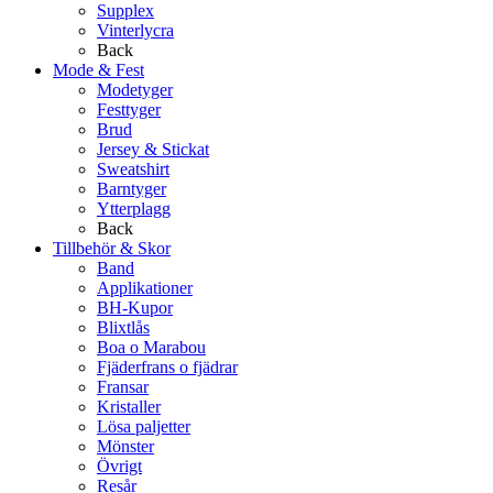
Supplex
Vinterlycra
Back
Mode & Fest
Modetyger
Festtyger
Brud
Jersey & Stickat
Sweatshirt
Barntyger
Ytterplagg
Back
Tillbehör & Skor
Band
Applikationer
BH-Kupor
Blixtlås
Boa o Marabou
Fjäderfrans o fjädrar
Fransar
Kristaller
Lösa paljetter
Mönster
Övrigt
Resår