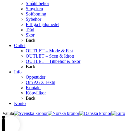
Småtillbehör
Smycken
Softboning
Sybehör
Fiffiga hjälpmedel
Tråd
Skor
Back
Outlet
OUTLET – Mode & Fest
OUTLET – Scen & Idrott
OUTLET – Tillbehör & Skor
Back
Info
Öppettider
Om AG:s Textil
Kontakt
Köpvillkor
Back
Konto
Valuta
0