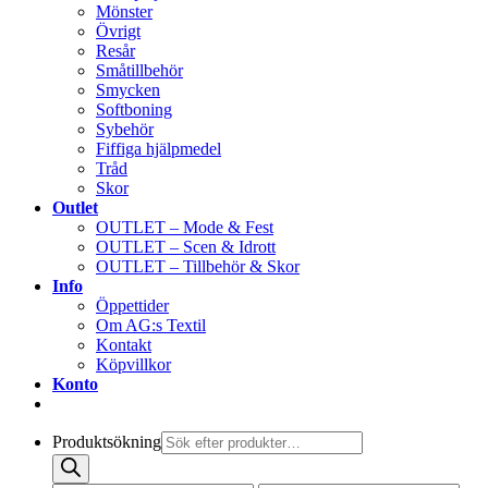
Mönster
Övrigt
Resår
Småtillbehör
Smycken
Softboning
Sybehör
Fiffiga hjälpmedel
Tråd
Skor
Outlet
OUTLET – Mode & Fest
OUTLET – Scen & Idrott
OUTLET – Tillbehör & Skor
Info
Öppettider
Om AG:s Textil
Kontakt
Köpvillkor
Konto
Produktsökning