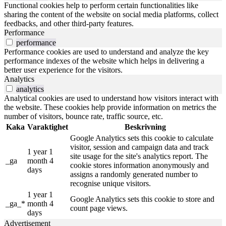
Functional cookies help to perform certain functionalities like
sharing the content of the website on social media platforms, collect
feedbacks, and other third-party features.
Performance
performance
Performance cookies are used to understand and analyze the key
performance indexes of the website which helps in delivering a
better user experience for the visitors.
Analytics
analytics
Analytical cookies are used to understand how visitors interact with
the website. These cookies help provide information on metrics the
number of visitors, bounce rate, traffic source, etc.
Kaka
Varaktighet
Beskrivning
Google Analytics sets this cookie to calculate
visitor, session and campaign data and track
1 year 1
site usage for the site's analytics report. The
_ga
month 4
cookie stores information anonymously and
days
assigns a randomly generated number to
recognise unique visitors.
1 year 1
Google Analytics sets this cookie to store and
_ga_*
month 4
count page views.
days
Advertisement