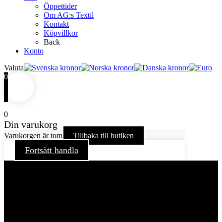
Öppettider
Om AG:s Textil
Kontakt
Köpvillkor
Back
Konto
Valuta
0
0
Din varukorg
Varukorgen är tom
Tillbaka till butiken
Fortsätt handla
För att ge dig en bättre upplevelse och service använder vi
oss av cookies på denna sajt. Cookies kan komma att
användas för personlig och icke personlig annonsering. Läs