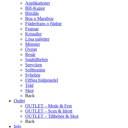
Applikationer
BH-Kupor
Blixtlås
Boa o Marabou
Fjäderfrans o fjädrar
Fransar
Kristaller
Lösa paljetter
Mönster
Övrigt
Resår
Småtillbehör
Smycken
Softboning
Sybehör
Fiffiga hjälpmedel
Tråd
Skor
Back
Outlet
OUTLET – Mode & Fest
OUTLET – Scen & Idrott
OUTLET – Tillbehör & Skor
Back
Info