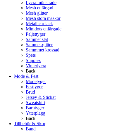
Lycra mönstrade
Mesh enfärgad
Mesh glitter
Mesh stora maskor
Metallic o lack
Minidots enfärgade
Paljettyger
Sammet slät
Sammet-glitter
Sammmet krossad
Spets
Supplex
Vinterlycra
Back
Mode & Fest
Modetyger
Festtyger
Brud
Jersey & Stickat
Sweatshirt
Barntyger
Ytterplagg
Back
Tillbehör & Skor
Band