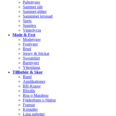
Paljettyger
Sammet slät
Sammet-glitter
Sammmet krossad
Spets
Supplex
Vinterlycra
Mode & Fest
Modetyger
Festtyger
Brud
Jersey & Stickat
Sweatshirt
Barntyger
Ytterplagg
Tillbehör & Skor
Band
Applikationer
BH-Kupor
Blixtlås
Boa o Marabou
Fjäderfrans o fjädrar
Fransar
Kristaller
Lösa paljetter