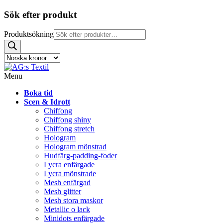
Sök efter produkt
Produktsökning
Menu
Boka tid
Scen & Idrott
Chiffong
Chiffong shiny
Chiffong stretch
Hologram
Hologram mönstrad
Hudfärg-padding-foder
Lycra enfärgade
Lycra mönstrade
Mesh enfärgad
Mesh glitter
Mesh stora maskor
Metallic o lack
Minidots enfärgade