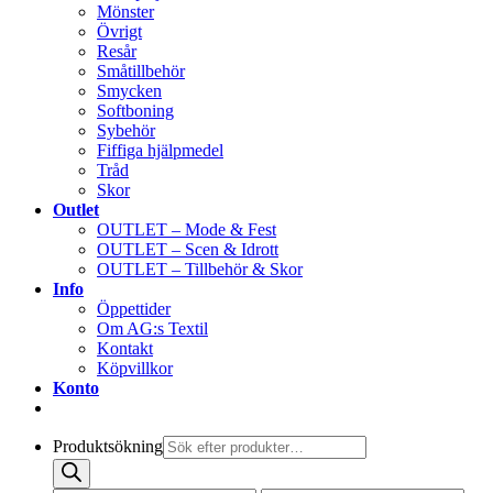
Mönster
Övrigt
Resår
Småtillbehör
Smycken
Softboning
Sybehör
Fiffiga hjälpmedel
Tråd
Skor
Outlet
OUTLET – Mode & Fest
OUTLET – Scen & Idrott
OUTLET – Tillbehör & Skor
Info
Öppettider
Om AG:s Textil
Kontakt
Köpvillkor
Konto
Produktsökning