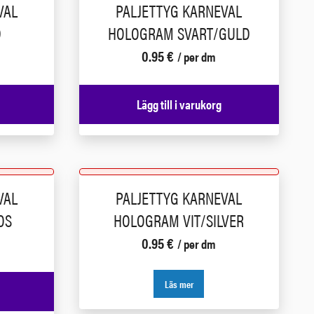
VAL
PALJETTYG KARNEVAL
D
HOLOGRAM SVART/GULD
0.95
€
/ per dm
Lägg till i varukorg
VAL
PALJETTYG KARNEVAL
OS
HOLOGRAM VIT/SILVER
0.95
€
/ per dm
Läs mer