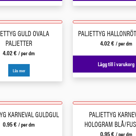
JETTYG GULD OVALA
PALJETTYG HALLONRÖ
PALJETTER
4.02
€
/ per dm
4.02
€
/ per dm
Lägg till i varukorg
Läs mer
TYG KARNEVAL GULDGUL
PALJETTYG KARNE
HOLOGRAM BLÅ/FUS
0.95
€
/ per dm
0.95
€
/ per dm