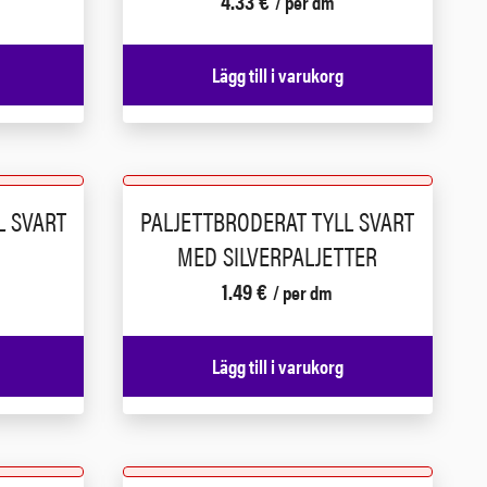
4.33
€
/ per dm
Lägg till i varukorg
L SVART
PALJETTBRODERAT TYLL SVART
MED SILVERPALJETTER
1.49
€
/ per dm
Lägg till i varukorg