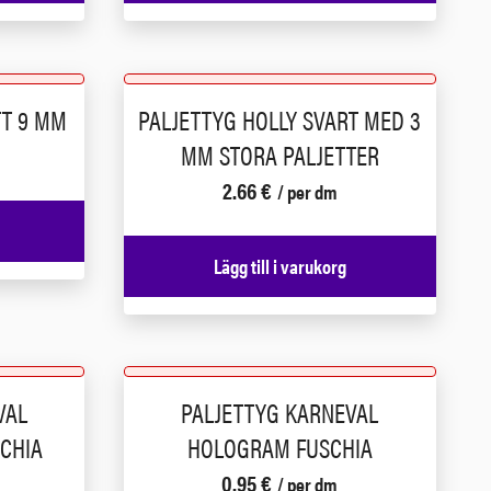
TT 9 MM
PALJETTYG HOLLY SVART MED 3
MM STORA PALJETTER
2.66
€
/ per dm
Lägg till i varukorg
VAL
PALJETTYG KARNEVAL
CHIA
HOLOGRAM FUSCHIA
0.95
€
/ per dm