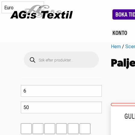
BOKA TI
KONTO
Hem
/
Scen
Produktsökning
Palj
GUL