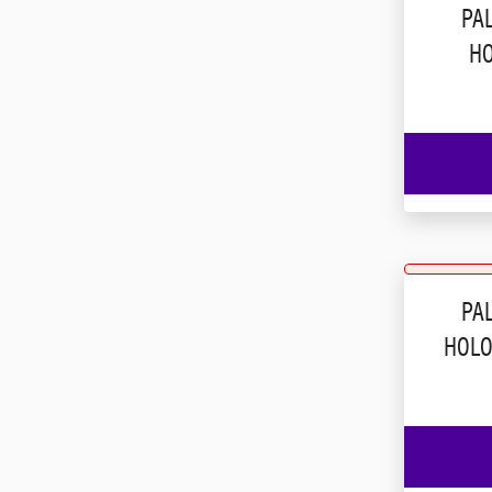
PA
H
PA
HOLO