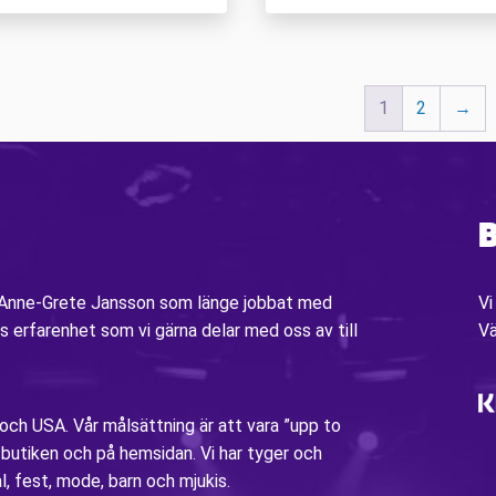
1
2
→
B
v Anne-Grete Jansson som länge jobbat med
Vi
s erfarenhet som vi gärna delar med oss av till
V
 och USA. Vår målsättning är att vara ”upp to
i butiken och på hemsidan. Vi har tyger och
al, fest, mode, barn och mjukis.