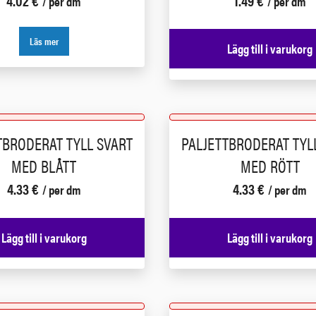
4.02
€
1.49
€
/ per dm
/ per dm
Läs mer
Lägg till i varukorg
TBRODERAT TYLL SVART
PALJETTBRODERAT TYL
MED BLÅTT
MED RÖTT
4.33
€
4.33
€
/ per dm
/ per dm
Lägg till i varukorg
Lägg till i varukorg