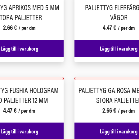
TYG APRIKOS MED 5 MM
PALJETTYG FLERFÄR
TORA PALJETTER
VÅGOR
2.66
€
4.47
€
/ per dm
/ per dm
Lägg till i varukorg
Lägg till i varukorg
TYG FUSHIA HOLOGRAM
PALJETTYG GA.ROSA M
 PALJETTER 12 MM
STORA PALJETTE
4.47
€
2.66
€
/ per dm
/ per dm
Lägg till i varukorg
Lägg till i varukorg