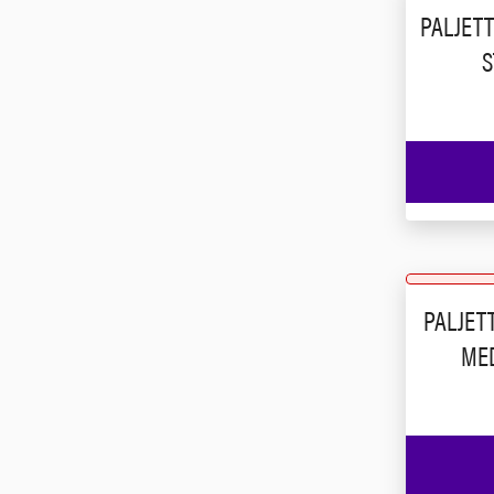
PALJET
S
PALJET
MED