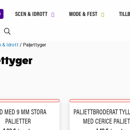
D
SCEN & IDROTT
MODE & FEST
TILL
 & Idrott
/ Paljettyger
ettyger
D MED 9 MM STORA
PALJETTBRODERAT TYLL
PALJETTER
MED CERICE PALJE