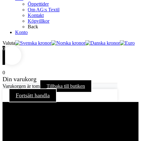
Öppettider
Om AG:s Textil
Kontakt
Köpvillkor
Back
Konto
Valuta
0
0
Din varukorg
Varukorgen är tom
Tillbaka till butiken
Fortsätt handla
För att ge dig en bättre upplevelse och service använder vi
oss av cookies på denna sajt. Cookies kan komma att
användas för personlig och icke personlig annonsering. Läs