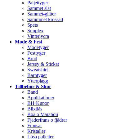
Paljettyger
Sammet slät
Sammet-glitter
Sammmet krossad
Spets
Supplex
Vinterlycra
Mode & Fest
Modetyger
Festtyger
Brud
Jersey & Stickat
Sweatshirt
Barntyger
Ytterplagg
Tillbehör & Skor
Band
Applikationer
BH-Kupor
Blixtlås
Boa o Marabou
Fjäderfrans o fjädrar
Fransar
Kristaller
Lösa paljetter