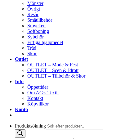
Mönster
Övrigt
Resår
Småtillbehör
Smycken
Softboning
Sybehör
Fiffiga hjälpmedel
Tråd
Skor
Outlet
OUTLET – Mode & Fest
OUTLET – Scen & Idrott
OUTLET – Tillbehör & Skor
Info
Öppettider
Om AG:s Textil
Kontakt
Köpvillkor
Konto
Produktsökning