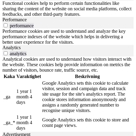
Functional cookies help to perform certain functionalities like
sharing the content of the website on social media platforms, collect
feedbacks, and other third-party features.
Performance
performance
Performance cookies are used to understand and analyze the key
performance indexes of the website which helps in delivering a
better user experience for the visitors.
Analytics
analytics
Analytical cookies are used to understand how visitors interact with
the website. These cookies help provide information on metrics the
number of visitors, bounce rate, traffic source, etc.
Kaka
Varaktighet
Beskrivning
Google Analytics sets this cookie to calculate
visitor, session and campaign data and track
1 year 1
site usage for the site's analytics report. The
_ga
month 4
cookie stores information anonymously and
days
assigns a randomly generated number to
recognise unique visitors.
1 year 1
Google Analytics sets this cookie to store and
_ga_*
month 4
count page views.
days
Advertisement