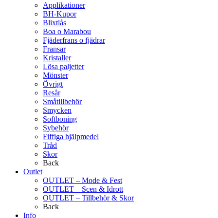
Applikationer
BH-Kupor
Blixtlås
Boa o Marabou
Fjäderfrans o fjädrar
Fransar
Kristaller
Lösa paljetter
Mönster
Övrigt
Resår
Småtillbehör
Smycken
Softboning
Sybehör
Fiffiga hjälpmedel
Tråd
Skor
Back
Outlet
OUTLET – Mode & Fest
OUTLET – Scen & Idrott
OUTLET – Tillbehör & Skor
Back
Info