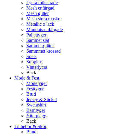
Lycra mönstrade
Mesh enfärgad
Mesh glitter
Mesh stora maskor
Metallic o lack
Minidots enfärgade
Paljettyger
Sammet slät
Sammet-glitter
Sammmet krossad
Spets
Supplex
Vinterlycra
Back
Mode & Fest
Modetyger
Festtyger
Brud
Jersey & Stickat
Sweatshirt
Barntyger
Ytterplagg
Back
Tillbehör & Skor
Band