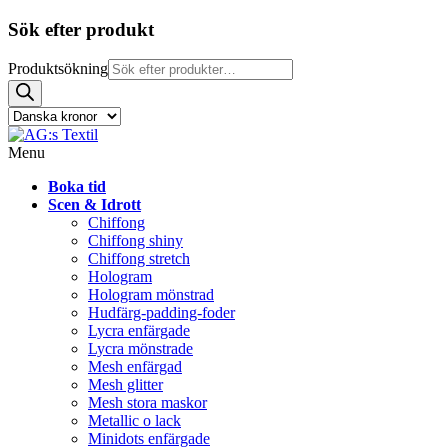
Sök efter produkt
Produktsökning
Menu
Boka tid
Scen & Idrott
Chiffong
Chiffong shiny
Chiffong stretch
Hologram
Hologram mönstrad
Hudfärg-padding-foder
Lycra enfärgade
Lycra mönstrade
Mesh enfärgad
Mesh glitter
Mesh stora maskor
Metallic o lack
Minidots enfärgade