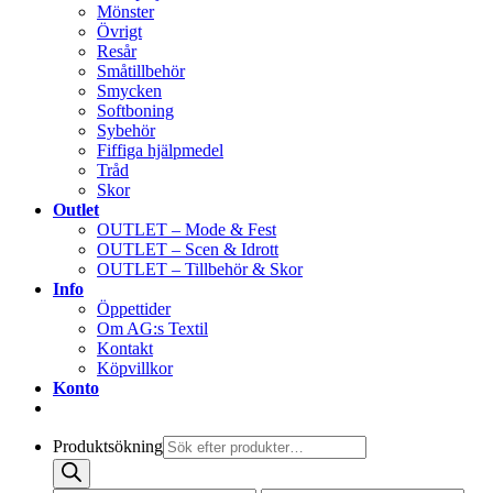
Mönster
Övrigt
Resår
Småtillbehör
Smycken
Softboning
Sybehör
Fiffiga hjälpmedel
Tråd
Skor
Outlet
OUTLET – Mode & Fest
OUTLET – Scen & Idrott
OUTLET – Tillbehör & Skor
Info
Öppettider
Om AG:s Textil
Kontakt
Köpvillkor
Konto
Produktsökning