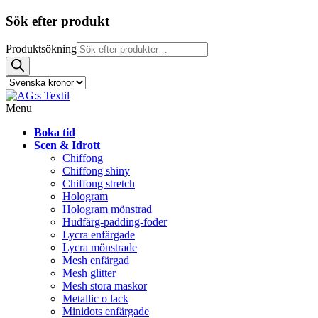
Sök efter produkt
Produktsökning
Menu
Boka tid
Scen & Idrott
Chiffong
Chiffong shiny
Chiffong stretch
Hologram
Hologram mönstrad
Hudfärg-padding-foder
Lycra enfärgade
Lycra mönstrade
Mesh enfärgad
Mesh glitter
Mesh stora maskor
Metallic o lack
Minidots enfärgade