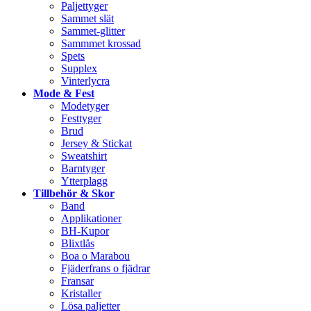
Paljettyger
Sammet slät
Sammet-glitter
Sammmet krossad
Spets
Supplex
Vinterlycra
Mode & Fest
Modetyger
Festtyger
Brud
Jersey & Stickat
Sweatshirt
Barntyger
Ytterplagg
Tillbehör & Skor
Band
Applikationer
BH-Kupor
Blixtlås
Boa o Marabou
Fjäderfrans o fjädrar
Fransar
Kristaller
Lösa paljetter