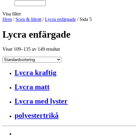
Visa filter
Hem
/
Scen & Idrott
/
Lycra enfärgade
/ Sida 5
Lycra enfärgade
Visar 109–135 av 149 resultat
Lycra kraftig
Lycra matt
Lycra med lyster
polyestertrikå