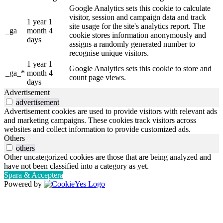
Google Analytics sets this cookie to calculate
visitor, session and campaign data and track
1 year 1
site usage for the site's analytics report. The
_ga
month 4
cookie stores information anonymously and
days
assigns a randomly generated number to
recognise unique visitors.
1 year 1
Google Analytics sets this cookie to store and
_ga_*
month 4
count page views.
days
Advertisement
advertisement
Advertisement cookies are used to provide visitors with relevant ads
and marketing campaigns. These cookies track visitors across
websites and collect information to provide customized ads.
Others
others
Other uncategorized cookies are those that are being analyzed and
have not been classified into a category as yet.
Spara & Acceptera
Powered by