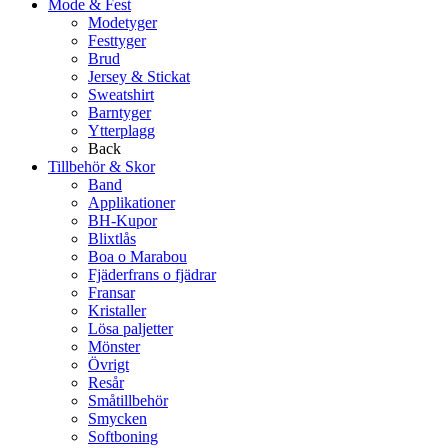
Mode & Fest
Modetyger
Festtyger
Brud
Jersey & Stickat
Sweatshirt
Barntyger
Ytterplagg
Back
Tillbehör & Skor
Band
Applikationer
BH-Kupor
Blixtlås
Boa o Marabou
Fjäderfrans o fjädrar
Fransar
Kristaller
Lösa paljetter
Mönster
Övrigt
Resår
Småtillbehör
Smycken
Softboning