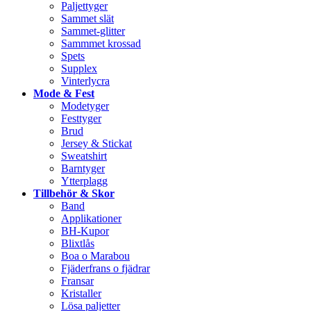
Paljettyger
Sammet slät
Sammet-glitter
Sammmet krossad
Spets
Supplex
Vinterlycra
Mode & Fest
Modetyger
Festtyger
Brud
Jersey & Stickat
Sweatshirt
Barntyger
Ytterplagg
Tillbehör & Skor
Band
Applikationer
BH-Kupor
Blixtlås
Boa o Marabou
Fjäderfrans o fjädrar
Fransar
Kristaller
Lösa paljetter