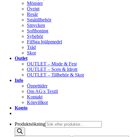
Mönster
Övrigt
Resår
Småtillbehör
Smycken
Softboning
Sybehör
Fiffiga hjälpmedel
Tråd
Skor
Outlet
OUTLET – Mode & Fest
OUTLET – Scen & Idrott
OUTLET – Tillbehör & Skor
Info
Öppettider
Om AG:s Textil
Kontakt
Köpvillkor
Konto
Produktsökning