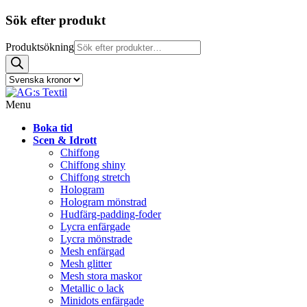
Sök efter produkt
Produktsökning
Menu
Boka tid
Scen & Idrott
Chiffong
Chiffong shiny
Chiffong stretch
Hologram
Hologram mönstrad
Hudfärg-padding-foder
Lycra enfärgade
Lycra mönstrade
Mesh enfärgad
Mesh glitter
Mesh stora maskor
Metallic o lack
Minidots enfärgade