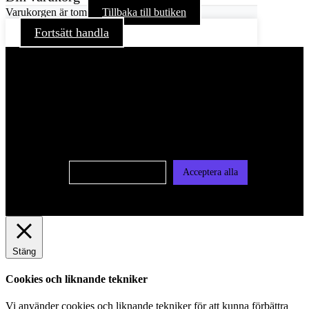
Varukorgen är tom
Tillbaka till butiken
Fortsätt handla
För att ge dig en bättre upplevelse och service använder vi
oss av cookies på denna sajt. Cookies kan komma att
användas för personlig och icke personlig annonsering. Läs
vår integritetspolicy
Cookie-inställningar
Acceptera alla
Stäng
Cookies och liknande tekniker
Vi använder cookies och liknande tekniker för att kunna förbättra