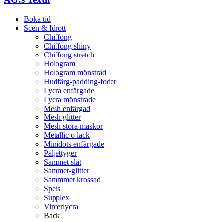
Boka tid
Scen & Idrott
Chiffong
Chiffong shiny
Chiffong stretch
Hologram
Hologram mönstrad
Hudfärg-padding-foder
Lycra enfärgade
Lycra mönstrade
Mesh enfärgad
Mesh glitter
Mesh stora maskor
Metallic o lack
Minidots enfärgade
Paljettyger
Sammet slät
Sammet-glitter
Sammmet krossad
Spets
Supplex
Vinterlycra
Back