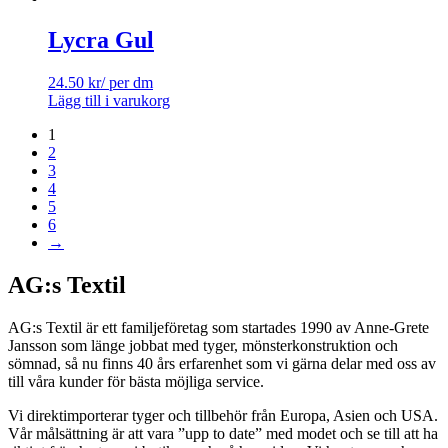
Lycra Gul
24.50
kr
/ per dm
Lägg till i varukorg
1
2
3
4
5
6
→
AG:s Textil
AG:s Textil är ett familjeföretag som startades 1990 av Anne-Grete
Jansson som länge jobbat med tyger, mönsterkonstruktion och
sömnad, så nu finns 40 års erfarenhet som vi gärna delar med oss av
till våra kunder för bästa möjliga service.
Vi direktimporterar tyger och tillbehör från Europa, Asien och USA.
Vår målsättning är att vara ”upp to date” med modet och se till att ha