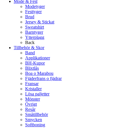
Mode & Fest
Modetyger
Festtyger
Brud
Jersey & Stickat
Sweatshirt
Barntyger
Ytterplagg
Back
Tillbehör & Skor
Band
Applikationer
BH-Kupor
Blixtlås
Boa o Marabou
Fjäderfrans o fjädrar
Fransar
Kristaller
Lösa paljetter
Mönster
Övrigt
Resår
Småtillbehör
Smycken
Softboning