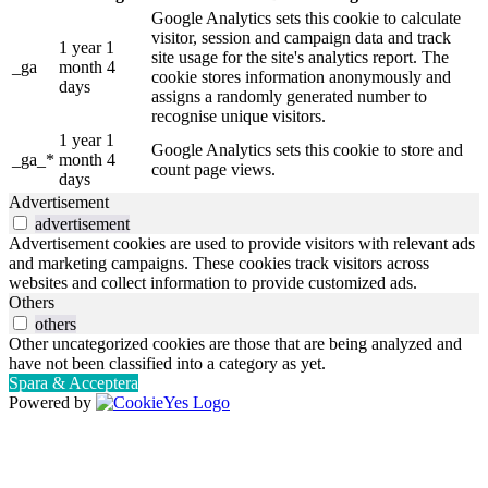
Google Analytics sets this cookie to calculate
visitor, session and campaign data and track
1 year 1
site usage for the site's analytics report. The
_ga
month 4
cookie stores information anonymously and
days
assigns a randomly generated number to
recognise unique visitors.
1 year 1
Google Analytics sets this cookie to store and
_ga_*
month 4
count page views.
days
Advertisement
advertisement
Advertisement cookies are used to provide visitors with relevant ads
and marketing campaigns. These cookies track visitors across
websites and collect information to provide customized ads.
Others
others
Other uncategorized cookies are those that are being analyzed and
have not been classified into a category as yet.
Spara & Acceptera
Powered by