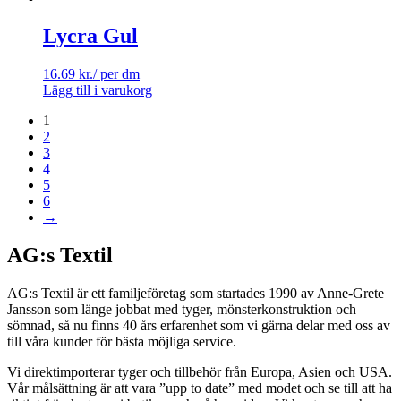
Lycra Gul
16.69
kr.
/ per dm
Lägg till i varukorg
1
2
3
4
5
6
→
AG:s Textil
AG:s Textil är ett familjeföretag som startades 1990 av Anne-Grete
Jansson som länge jobbat med tyger, mönsterkonstruktion och
sömnad, så nu finns 40 års erfarenhet som vi gärna delar med oss av
till våra kunder för bästa möjliga service.
Vi direktimporterar tyger och tillbehör från Europa, Asien och USA.
Vår målsättning är att vara ”upp to date” med modet och se till att ha