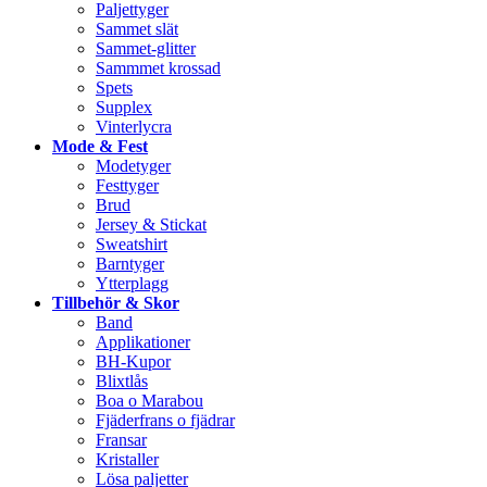
Paljettyger
Sammet slät
Sammet-glitter
Sammmet krossad
Spets
Supplex
Vinterlycra
Mode & Fest
Modetyger
Festtyger
Brud
Jersey & Stickat
Sweatshirt
Barntyger
Ytterplagg
Tillbehör & Skor
Band
Applikationer
BH-Kupor
Blixtlås
Boa o Marabou
Fjäderfrans o fjädrar
Fransar
Kristaller
Lösa paljetter