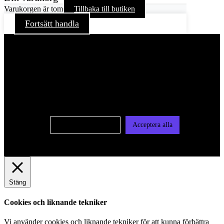
Varukorgen är tom
Tillbaka till butiken
Fortsätt handla
För att ge dig en bättre upplevelse och service använder vi
oss av cookies på denna sajt. Cookies kan komma att
användas för personlig och icke personlig annonsering. Läs
vår integritetspolicy
Cookie-inställningar
Acceptera alla
Stäng
Cookies och liknande tekniker
Vi använder cookies och liknande tekniker för att kunna förbättra