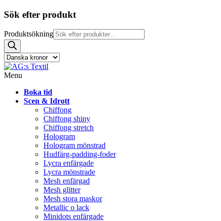
Sök efter produkt
Produktsökning
Menu
Boka tid
Scen & Idrott
Chiffong
Chiffong shiny
Chiffong stretch
Hologram
Hologram mönstrad
Hudfärg-padding-foder
Lycra enfärgade
Lycra mönstrade
Mesh enfärgad
Mesh glitter
Mesh stora maskor
Metallic o lack
Minidots enfärgade