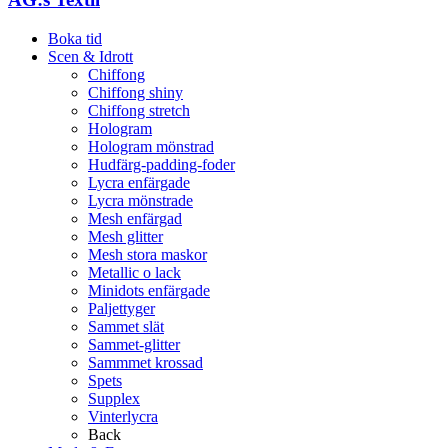
Boka tid
Scen & Idrott
Chiffong
Chiffong shiny
Chiffong stretch
Hologram
Hologram mönstrad
Hudfärg-padding-foder
Lycra enfärgade
Lycra mönstrade
Mesh enfärgad
Mesh glitter
Mesh stora maskor
Metallic o lack
Minidots enfärgade
Paljettyger
Sammet slät
Sammet-glitter
Sammmet krossad
Spets
Supplex
Vinterlycra
Back