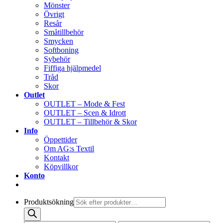
Mönster
Övrigt
Resår
Småtillbehör
Smycken
Softboning
Sybehör
Fiffiga hjälpmedel
Tråd
Skor
Outlet
OUTLET – Mode & Fest
OUTLET – Scen & Idrott
OUTLET – Tillbehör & Skor
Info
Öppettider
Om AG:s Textil
Kontakt
Köpvillkor
Konto
Produktsökning