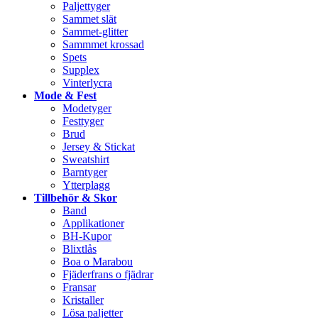
Paljettyger
Sammet slät
Sammet-glitter
Sammmet krossad
Spets
Supplex
Vinterlycra
Mode & Fest
Modetyger
Festtyger
Brud
Jersey & Stickat
Sweatshirt
Barntyger
Ytterplagg
Tillbehör & Skor
Band
Applikationer
BH-Kupor
Blixtlås
Boa o Marabou
Fjäderfrans o fjädrar
Fransar
Kristaller
Lösa paljetter