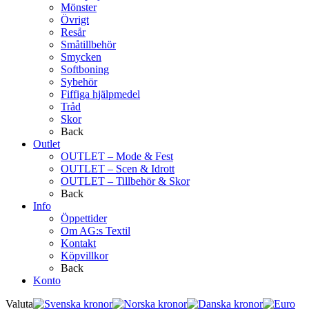
Mönster
Övrigt
Resår
Småtillbehör
Smycken
Softboning
Sybehör
Fiffiga hjälpmedel
Tråd
Skor
Back
Outlet
OUTLET – Mode & Fest
OUTLET – Scen & Idrott
OUTLET – Tillbehör & Skor
Back
Info
Öppettider
Om AG:s Textil
Kontakt
Köpvillkor
Back
Konto
Valuta