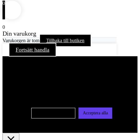
0
0
Din varukorg
Varukorgen är tom
Tillbaka till butiken
Fortsätt handla
För att ge dig en bättre upplevelse och service använder vi
oss av cookies på denna sajt. Cookies kan komma att
användas för personlig och icke personlig annonsering. Läs
vår integritetspolicy
Cookie-inställningar
Acceptera alla