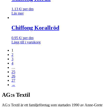
1.13
€
/ per dm
Läs mer
Chiffong Korallröd
0.95
€
/ per dm
Lägg till i varukorg
1
2
3
4
…
25
26
27
→
AG:s Textil
AG:s Textil är ett familjeföretag som startades 1990 av Anne-Grete