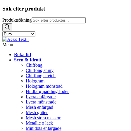
Sök efter produkt
Produktsökning
Menu
Boka tid
Scen & Idrott
Chiffong
Chiffong shiny
Chiffong stretch
Hologram
Hologram mönstrad
Hudfärg-padding-foder
Lycra enfärgade
Lycra mönstrade
Mesh enfärgad
Mesh glitter
Mesh stora maskor
Metallic o lack
Minidots enfärgade