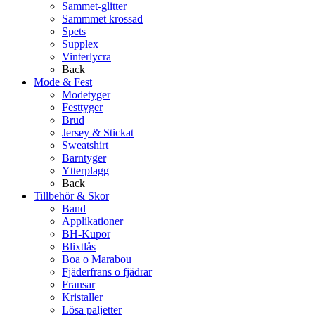
Sammet-glitter
Sammmet krossad
Spets
Supplex
Vinterlycra
Back
Mode & Fest
Modetyger
Festtyger
Brud
Jersey & Stickat
Sweatshirt
Barntyger
Ytterplagg
Back
Tillbehör & Skor
Band
Applikationer
BH-Kupor
Blixtlås
Boa o Marabou
Fjäderfrans o fjädrar
Fransar
Kristaller
Lösa paljetter