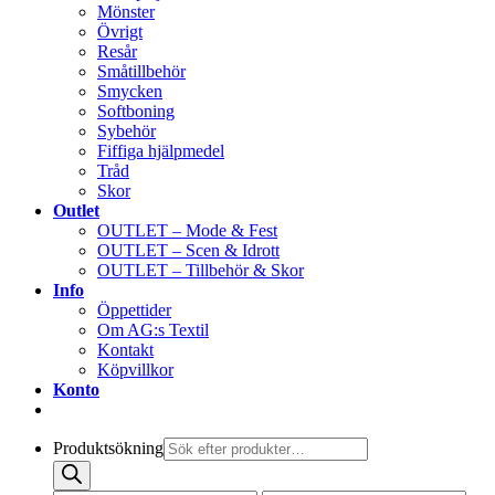
Mönster
Övrigt
Resår
Småtillbehör
Smycken
Softboning
Sybehör
Fiffiga hjälpmedel
Tråd
Skor
Outlet
OUTLET – Mode & Fest
OUTLET – Scen & Idrott
OUTLET – Tillbehör & Skor
Info
Öppettider
Om AG:s Textil
Kontakt
Köpvillkor
Konto
Produktsökning