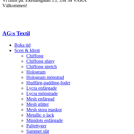
Vi finns på: Ekedalsgatan 15, 534 34 VARA
Välkommen!
AG:s Textil
Boka tid
Scen & Idrott
Chiffong
Chiffong shiny
Chiffong stretch
Hologram
Hologram mönstrad
Hudfärg-padding-foder
Lycra enfärgade
Lycra mönstrade
Mesh enfärgad
Mesh glitter
Mesh stora maskor
Metallic o lack
Minidots enfärgade
Paljettyger
Sammet slät