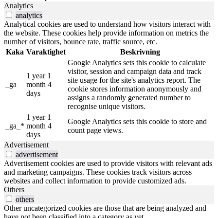
Analytics
analytics
Analytical cookies are used to understand how visitors interact with
the website. These cookies help provide information on metrics the
number of visitors, bounce rate, traffic source, etc.
Kaka
Varaktighet
Beskrivning
Google Analytics sets this cookie to calculate
visitor, session and campaign data and track
1 year 1
site usage for the site's analytics report. The
_ga
month 4
cookie stores information anonymously and
days
assigns a randomly generated number to
recognise unique visitors.
1 year 1
Google Analytics sets this cookie to store and
_ga_*
month 4
count page views.
days
Advertisement
advertisement
Advertisement cookies are used to provide visitors with relevant ads
and marketing campaigns. These cookies track visitors across
websites and collect information to provide customized ads.
Others
others
Other uncategorized cookies are those that are being analyzed and
have not been classified into a category as yet.