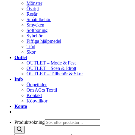
Mönster
Övrigt
Resår
Småtillbehör
Smycken
Softboning
Sybehör
Fiffiga hjälpmedel
Tråd
Skor
Outlet
OUTLET – Mode & Fest
OUTLET – Scen & Idrott
OUTLET – Tillbehör & Skor
Info
Öppettider
Om AG:s Textil
Kontakt
Köpvillkor
Konto
Produktsökning