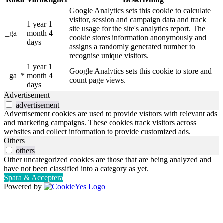
Google Analytics sets this cookie to calculate
visitor, session and campaign data and track
1 year 1
site usage for the site's analytics report. The
_ga
month 4
cookie stores information anonymously and
days
assigns a randomly generated number to
recognise unique visitors.
1 year 1
Google Analytics sets this cookie to store and
_ga_*
month 4
count page views.
days
Advertisement
advertisement
Advertisement cookies are used to provide visitors with relevant ads
and marketing campaigns. These cookies track visitors across
websites and collect information to provide customized ads.
Others
others
Other uncategorized cookies are those that are being analyzed and
have not been classified into a category as yet.
Spara & Acceptera
Powered by