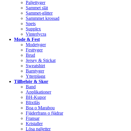
Paljettyger
Sammet slät
Sammet-glitter
Sammmet krossad
Spets
Supplex
Vinterlycra
Mode & Fest
Modetyger
Festtyger
Brud
Jersey & Stickat
Sweatshirt
Barntyger
Ytterplagg
Tillbehör & Skor
Band
Applikationer
BH-Kupor
Blixtlås
Boa o Marabou
Fjäderfrans o fjädrar
Fransar
Kristaller
Lösa paljetter