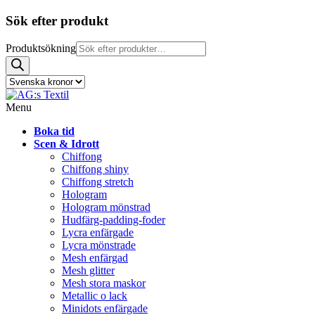
Sök efter produkt
Produktsökning
Menu
Boka tid
Scen & Idrott
Chiffong
Chiffong shiny
Chiffong stretch
Hologram
Hologram mönstrad
Hudfärg-padding-foder
Lycra enfärgade
Lycra mönstrade
Mesh enfärgad
Mesh glitter
Mesh stora maskor
Metallic o lack
Minidots enfärgade