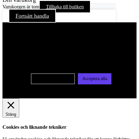
Varukorgen är tom
Tillbaka till butiken
Fortsätt handla
För att ge dig en bättre upplevelse och service använder vi
oss av cookies på denna sajt. Cookies kan komma att
användas för personlig och icke personlig annonsering. Läs
vår integritetspolicy
Cookie-inställningar
Acceptera alla
Stäng
Cookies och liknande tekniker