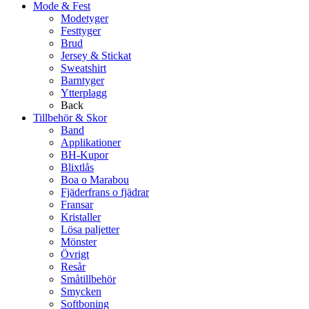
Mode & Fest
Modetyger
Festtyger
Brud
Jersey & Stickat
Sweatshirt
Barntyger
Ytterplagg
Back
Tillbehör & Skor
Band
Applikationer
BH-Kupor
Blixtlås
Boa o Marabou
Fjäderfrans o fjädrar
Fransar
Kristaller
Lösa paljetter
Mönster
Övrigt
Resår
Småtillbehör
Smycken
Softboning