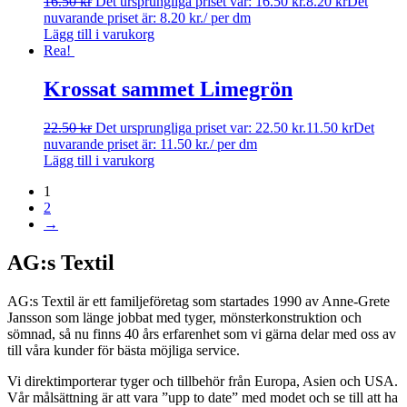
16.50
kr
Det ursprungliga priset var: 16.50 kr.
8.20
kr
Det
nuvarande priset är: 8.20 kr.
/ per dm
Lägg till i varukorg
Rea!
Krossat sammet Limegrön
22.50
kr
Det ursprungliga priset var: 22.50 kr.
11.50
kr
Det
nuvarande priset är: 11.50 kr.
/ per dm
Lägg till i varukorg
1
2
→
AG:s Textil
AG:s Textil är ett familjeföretag som startades 1990 av Anne-Grete
Jansson som länge jobbat med tyger, mönsterkonstruktion och
sömnad, så nu finns 40 års erfarenhet som vi gärna delar med oss av
till våra kunder för bästa möjliga service.
Vi direktimporterar tyger och tillbehör från Europa, Asien och USA.
Vår målsättning är att vara ”upp to date” med modet och se till att ha