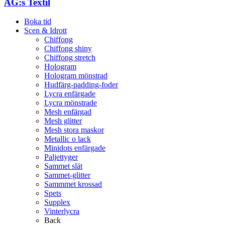
AG:s Textil
Boka tid
Scen & Idrott
Chiffong
Chiffong shiny
Chiffong stretch
Hologram
Hologram mönstrad
Hudfärg-padding-foder
Lycra enfärgade
Lycra mönstrade
Mesh enfärgad
Mesh glitter
Mesh stora maskor
Metallic o lack
Minidots enfärgade
Paljettyger
Sammet slät
Sammet-glitter
Sammmet krossad
Spets
Supplex
Vinterlycra
Back