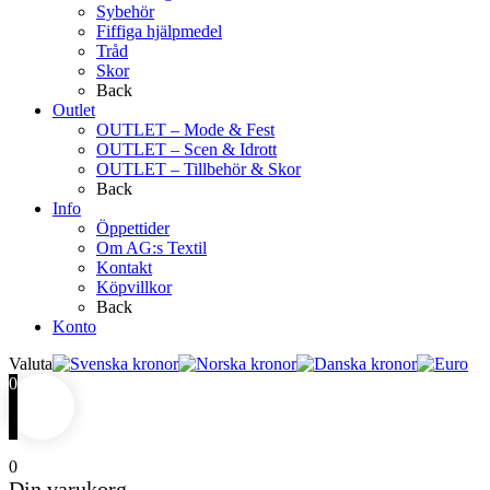
Sybehör
Fiffiga hjälpmedel
Tråd
Skor
Back
Outlet
OUTLET – Mode & Fest
OUTLET – Scen & Idrott
OUTLET – Tillbehör & Skor
Back
Info
Öppettider
Om AG:s Textil
Kontakt
Köpvillkor
Back
Konto
Valuta
0
0
Din varukorg