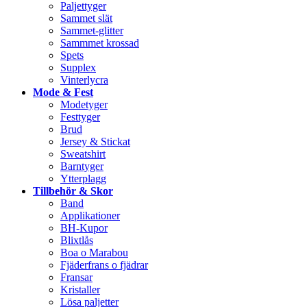
Paljettyger
Sammet slät
Sammet-glitter
Sammmet krossad
Spets
Supplex
Vinterlycra
Mode & Fest
Modetyger
Festtyger
Brud
Jersey & Stickat
Sweatshirt
Barntyger
Ytterplagg
Tillbehör & Skor
Band
Applikationer
BH-Kupor
Blixtlås
Boa o Marabou
Fjäderfrans o fjädrar
Fransar
Kristaller
Lösa paljetter