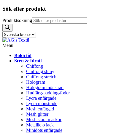
Sök efter produkt
Produktsökning
Menu
Boka tid
Scen & Idrott
Chiffong
Chiffong shiny
Chiffong stretch
Hologram
Hologram mönstrad
Hudfärg-padding-foder
Lycra enfärgade
Lycra mönstrade
Mesh enfärgad
Mesh glitter
Mesh stora maskor
Metallic o lack
Minidots enfärgade