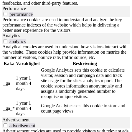
feedbacks, and other third-party features.
Performance
performance
Performance cookies are used to understand and analyze the key
performance indexes of the website which helps in delivering a
better user experience for the visitors.
Analytics
analytics
Analytical cookies are used to understand how visitors interact with
the website. These cookies help provide information on metrics the
number of visitors, bounce rate, traffic source, etc.
Kaka
Varaktighet
Beskrivning
Google Analytics sets this cookie to calculate
visitor, session and campaign data and track
1 year 1
site usage for the site's analytics report. The
_ga
month 4
cookie stores information anonymously and
days
assigns a randomly generated number to
recognise unique visitors.
1 year 1
Google Analytics sets this cookie to store and
_ga_*
month 4
count page views.
days
Advertisement
advertisement
Advertisement cookies are used to provide visitors with relevant ads