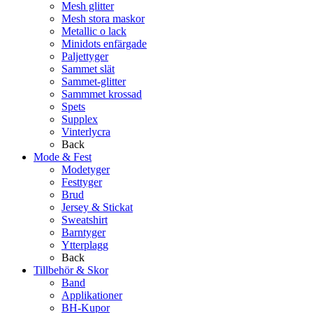
Mesh glitter
Mesh stora maskor
Metallic o lack
Minidots enfärgade
Paljettyger
Sammet slät
Sammet-glitter
Sammmet krossad
Spets
Supplex
Vinterlycra
Back
Mode & Fest
Modetyger
Festtyger
Brud
Jersey & Stickat
Sweatshirt
Barntyger
Ytterplagg
Back
Tillbehör & Skor
Band
Applikationer
BH-Kupor