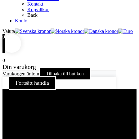
Kontakt
Köpvillkor
Back
Konto
Valuta
0
0
Din varukorg
Varukorgen är tom
Tillbaka till butiken
Fortsätt handla
För att ge dig en bättre upplevelse och service använder vi
oss av cookies på denna sajt. Cookies kan komma att
användas för personlig och icke personlig annonsering. Läs
vår integritetspolicy