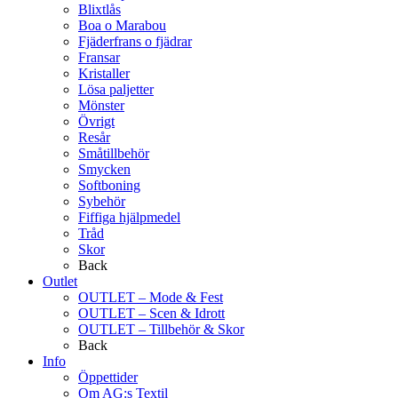
Blixtlås
Boa o Marabou
Fjäderfrans o fjädrar
Fransar
Kristaller
Lösa paljetter
Mönster
Övrigt
Resår
Småtillbehör
Smycken
Softboning
Sybehör
Fiffiga hjälpmedel
Tråd
Skor
Back
Outlet
OUTLET – Mode & Fest
OUTLET – Scen & Idrott
OUTLET – Tillbehör & Skor
Back
Info
Öppettider
Om AG:s Textil