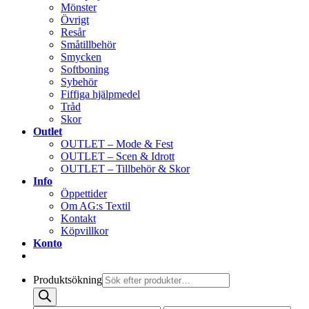
Mönster
Övrigt
Resår
Småtillbehör
Smycken
Softboning
Sybehör
Fiffiga hjälpmedel
Tråd
Skor
Outlet
OUTLET – Mode & Fest
OUTLET – Scen & Idrott
OUTLET – Tillbehör & Skor
Info
Öppettider
Om AG:s Textil
Kontakt
Köpvillkor
Konto
Produktsökning