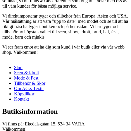
sömnad, så nu finns 40 års erfarenhet som vi gärna delar med oss av
till våra kunder för bästa möjliga service.
Vi direktimporterar tyger och tillbehör från Europa, Asien och USA.
Vår målsättning är att vara ”upp to date” med modet och se till att ha
riktigt fräscha tyger i butiken och på hemsidan. Vi har tyger och
tillbehör av högsta kvalitet till scen, show, idrott, brud, bal, fest,
mode, barn och mjukis.
Vi ser fram emot att ha dig som kund i vår butik eller via vår webb
shop. Välkommen!
Start
Scen & Idrott
Mode & Fest
Tillbehör & Skor
Om AG:s Textil
Köpvillkor
Kontakt
Butiksinformation
Vi finns på: Ekedalsgatan 15, 534 34 VARA
Välkommen!