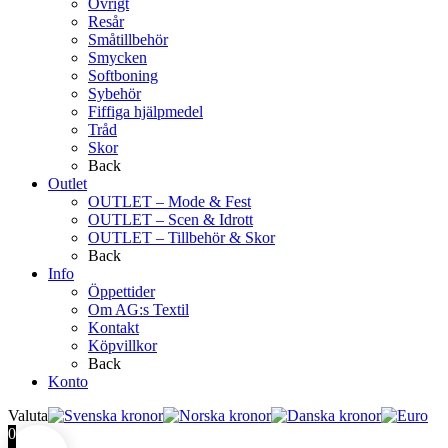
Övrigt
Resår
Småtillbehör
Smycken
Softboning
Sybehör
Fiffiga hjälpmedel
Tråd
Skor
Back
Outlet
OUTLET – Mode & Fest
OUTLET – Scen & Idrott
OUTLET – Tillbehör & Skor
Back
Info
Öppettider
Om AG:s Textil
Kontakt
Köpvillkor
Back
Konto
Valuta
0