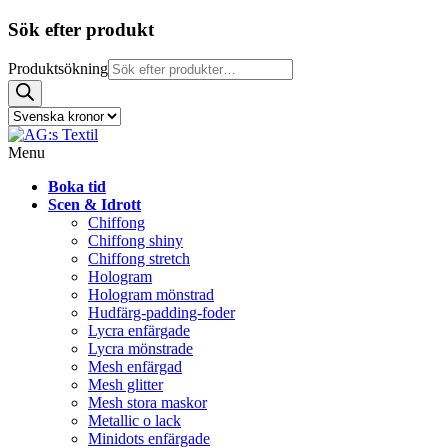
Sök efter produkt
Produktsökning
Menu
Boka tid
Scen & Idrott
Chiffong
Chiffong shiny
Chiffong stretch
Hologram
Hologram mönstrad
Hudfärg-padding-foder
Lycra enfärgade
Lycra mönstrade
Mesh enfärgad
Mesh glitter
Mesh stora maskor
Metallic o lack
Minidots enfärgade