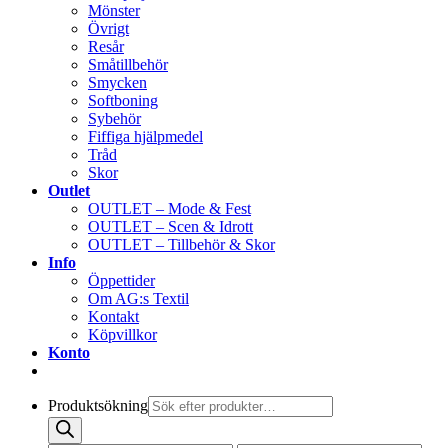
Mönster
Övrigt
Resår
Småtillbehör
Smycken
Softboning
Sybehör
Fiffiga hjälpmedel
Tråd
Skor
Outlet
OUTLET – Mode & Fest
OUTLET – Scen & Idrott
OUTLET – Tillbehör & Skor
Info
Öppettider
Om AG:s Textil
Kontakt
Köpvillkor
Konto
Produktsökning