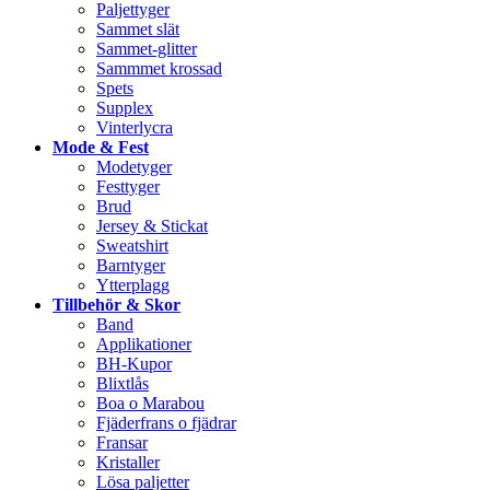
Paljettyger
Sammet slät
Sammet-glitter
Sammmet krossad
Spets
Supplex
Vinterlycra
Mode & Fest
Modetyger
Festtyger
Brud
Jersey & Stickat
Sweatshirt
Barntyger
Ytterplagg
Tillbehör & Skor
Band
Applikationer
BH-Kupor
Blixtlås
Boa o Marabou
Fjäderfrans o fjädrar
Fransar
Kristaller
Lösa paljetter