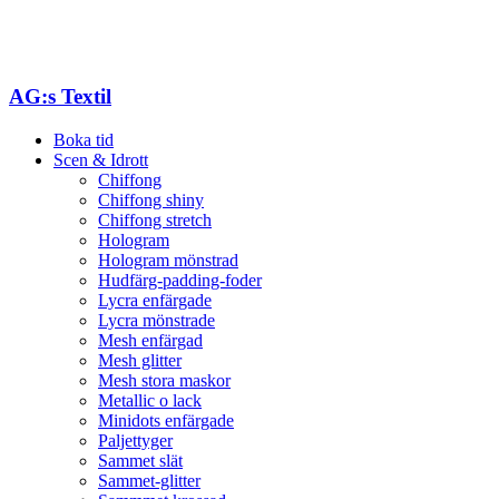
AG:s Textil
Boka tid
Scen & Idrott
Chiffong
Chiffong shiny
Chiffong stretch
Hologram
Hologram mönstrad
Hudfärg-padding-foder
Lycra enfärgade
Lycra mönstrade
Mesh enfärgad
Mesh glitter
Mesh stora maskor
Metallic o lack
Minidots enfärgade
Paljettyger
Sammet slät
Sammet-glitter