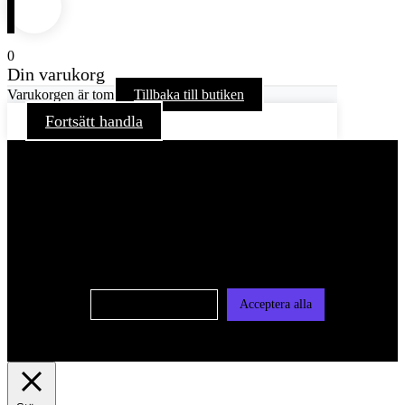
0
Din varukorg
Varukorgen är tom
Tillbaka till butiken
Fortsätt handla
För att ge dig en bättre upplevelse och service använder vi
oss av cookies på denna sajt. Cookies kan komma att
användas för personlig och icke personlig annonsering. Läs
vår integritetspolicy
Cookie-inställningar
Acceptera alla