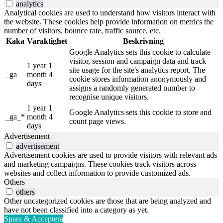
analytics
Analytical cookies are used to understand how visitors interact with
the website. These cookies help provide information on metrics the
number of visitors, bounce rate, traffic source, etc.
Kaka
Varaktighet
Beskrivning
Google Analytics sets this cookie to calculate
visitor, session and campaign data and track
1 year 1
site usage for the site's analytics report. The
_ga
month 4
cookie stores information anonymously and
days
assigns a randomly generated number to
recognise unique visitors.
1 year 1
Google Analytics sets this cookie to store and
_ga_*
month 4
count page views.
days
Advertisement
advertisement
Advertisement cookies are used to provide visitors with relevant ads
and marketing campaigns. These cookies track visitors across
websites and collect information to provide customized ads.
Others
others
Other uncategorized cookies are those that are being analyzed and
have not been classified into a category as yet.
Spara & Acceptera