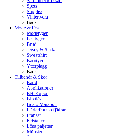
Sammmet krossad
Spets
Supplex
Vinterlycra
Back
Mode & Fest
Modetyger
Festtyger
Brud
Jersey & Stickat
Sweatshirt
Barntyger
Ytterplagg
Back
Tillbehör & Skor
Band
Applikationer
BH-Kupor
Blixtlås
Boa o Marabou
Fjäderfrans o fjädrar
Fransar
Kristaller
Lösa paljetter
Mönster